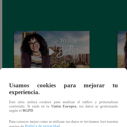
Yo soy Betty: Capítulo 19 Completo (Ver
Yo so
Usamos cookies para mejorar tu
Online)
Onlin
experiencia.
Este sitio utiliza cookies para analizar el tráfico y personalizar
contenido. Si estás en la
Unión Europea
, tus datos se gestionarán
según el
RGPD
.
También te puede
Para conocer mejor como se utilizan tus datos te invitamos leer nuestra
Política de privacidad
pagina de
.