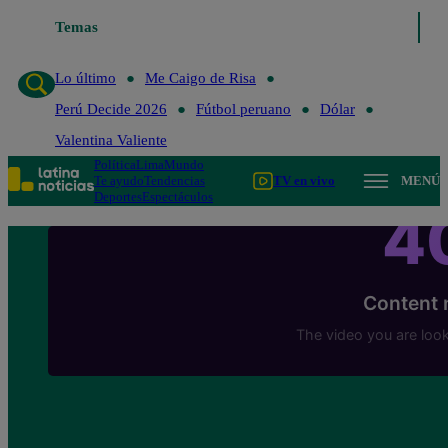
Temas
Lo último
Me Caigo de Risa
Perú Decide 2026
Lo último
Me Caigo de Risa
Perú Decide 2026
Fútbol peruano
Dólar
Valentina Valiente
Política
Lima
Mundo
Te ayudo
Tendencias
TV en vivo
MENÚ
Deportes
Espectáculos