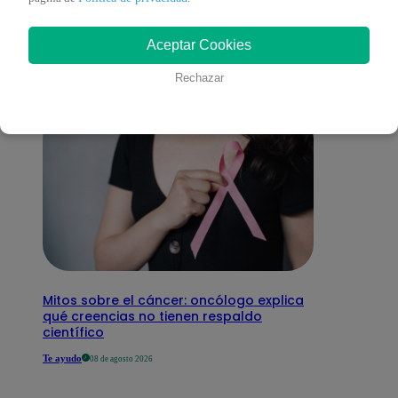
interesar
Aceptar Cookies
Rechazar
Mitos sobre el cáncer: oncólogo explica
qué creencias no tienen respaldo
científico
Te ayudo
08 de agosto 2026