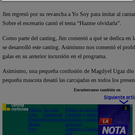
Jim regresó por su revancha a Yo Soy para imitar al cant
Sobre el escenario cantó el tema “Hazme olvidarla”.
Como parte del casting, Jim comentó a qué se dedica en la
se desarrolló este casting. Asimismo nos comentó el prob
galas en su anterior incursión en el programa.
Asimismo, una pequeña confusión de Magdyel Ugaz dio 
pequeña mascota desató las carcajadas en todos los presen
Encuéntranos también en
Siguiente artí
Teléfono: 219
X
Política
Te ayudo
Política de privacidad
1000
Lima
Tendencias
Términos y condiciones
Av. San
Deportes
Espectáculos
Términos y condiciones
Felipe 968
Mundo
aplicación
Jesús María
Perú
Términos y Condiciones
APP