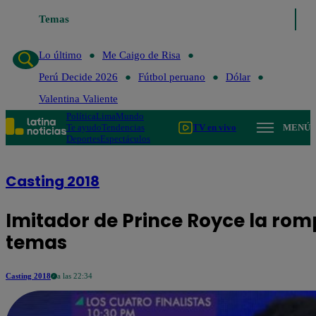
Temas
Lo último
M
Lo último
Me Caigo de Risa
Perú Decide 2026
Fútbol peruano
Dólar
Valentina Valiente
Política
Lima
Mundo
Te ayudo
Tendencias
TV en vivo
MENÚ
Deportes
Espectáculos
Casting 2018
Imitador de Prince Royce la ro
temas
Casting 2018
a las 22:34