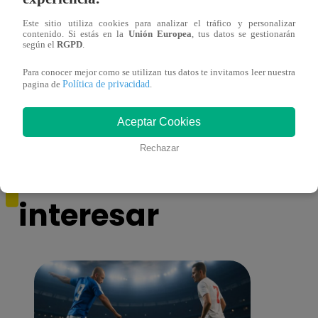
Este sitio utiliza cookies para analizar el tráfico y personalizar
contenido. Si estás en la
Unión Europea
, tus datos se gestionarán
según el
RGPD
.
Ricardo Morán dio el pase a los conciertos
Danie
a los últimos cuatro clasificados
imita
Para conocer mejor como se utilizan tus datos te invitamos leer nuestra
conci
Política de privacidad
pagina de
.
Aceptar Cookies
Rechazar
También te puede
interesar