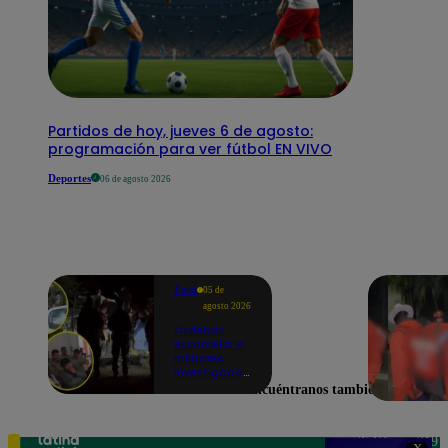
Partidos de hoy, jueves 6 de agosto:
programación para ver fútbol EN VIVO
Deportes
06 de agosto 2026
Perú
05 de
agosto 2026
Ordenan
excarcelar a
militares
investigados
por muerte
Encuéntranos también en
de jóvenes
durante
operativo en
Colcabamba
Teléfono: 219