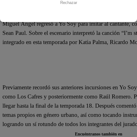
10 de septiembre 2019
Rechazar
Miguel Ángel regresó a Yo Soy para imitar al cantante, c
Sean Paul. Sobre el escenario interpretó la canción “I’m s
integrado en esta temporada por Katia Palma, Ricardo M
Previamente recordó sus anteriores incursiones en Yo So
como Los Cafres y posteriormente como Raúl Romero. Pre
llegar hasta la final de la temporada 18. Después comentó
temas propios en género urbano, así como tocando instrum
logrando un sí rotundo de todos los integrantes del jurad
Encuéntranos también en