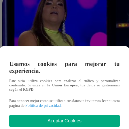
Usamos cookies para mejorar tu
experiencia.
Este sitio utiliza cookies para analizar el tráfico y personalizar
contenido. Si estás en la
Unión Europea
, tus datos se gestionarán
según el
RGPD
.
Para conocer mejor como se utilizan tus datos te invitamos leer nuestra
Política de privacidad
pagina de
.
Aceptar Cookies
Redacción Latina