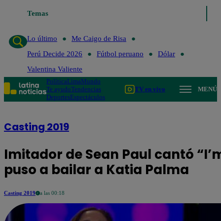
Temas
Lo último
Me Caigo de Risa
Perú Decide 2
Lo último
Me Caigo de Risa
Perú Decide 2026
Fútbol peruano
Dólar
Valentina Valiente
Política
Lima
Mundo
Te ayudo
Tendencias
TV en vivo
MENÚ
Deportes
Espectáculos
Casting 2019
Imitador de Sean Paul cantó “I’m 
puso a bailar a Katia Palma
Casting 2019
a las 00:18