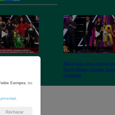
 eligió a cuatro
Mira el gran versus entre los im
lasificaron a los
Nicole Pillman, Christian Yaipé
Quintanilla
Unión Europea
, tus
.
 privacidad
Rechazar