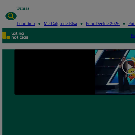
Temas
Lo último
Me Caigo de Risa
Perú Decide 2026
Fút
Po