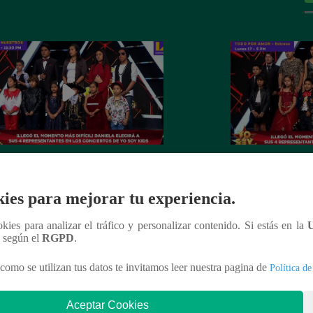
la Darcourt eligió a otros cuatro
Johanna San Miguel
dores que pasaron a la fase de
participantes que c
ies para mejorar tu experiencia.
ertos
conciertos
ookies para analizar el tráfico y personalizar contenido. Si estás en la
n según el
RGPD
.
como se utilizan tus datos te invitamos leer nuestra pagina de
Política de
nteresar
Aceptar Cookies