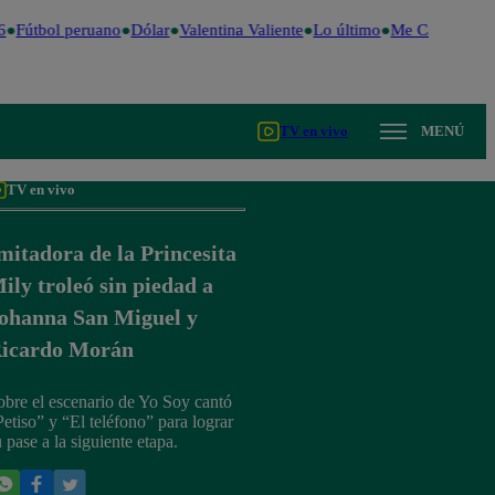
Fútbol peruano
Dólar
Valentina Valiente
Lo último
Me Caigo de Ri
TV en vivo
MENÚ
TV en vivo
mitadora de la Princesita
ily troleó sin piedad a
ohanna San Miguel y
icardo Morán
obre el escenario de Yo Soy cantó
Petiso” y “El teléfono” para lograr
 pase a la siguiente etapa.