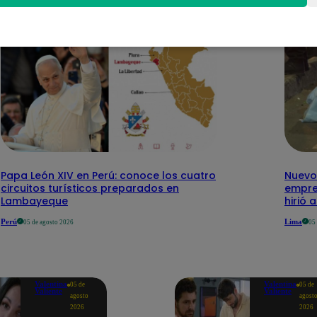
Papa León XIV en Perú: conoce los cuatro
Nuevo
circuitos turísticos preparados en
empre
Lambayeque
hirió 
Perú
Lima
05 de agosto 2026
05
Valentina
Valentina
05 de
05 de
Valiente
Valiente
agosto
agost
2026
2026