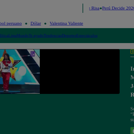
Lo último
Me Caigo de Risa
Perú Decide 2026
bol peruano
Dólar
Valentina Valiente
lítica
Lima
Mundo
Te ayudo
Tendencias
Deportes
Espectáculos
I
M
J
R
S
“
su