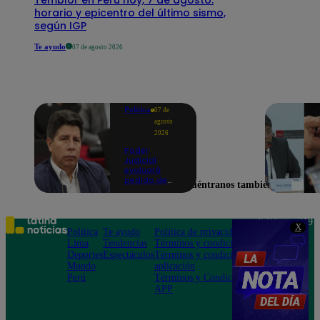
horario y epicentro del último sismo,
según IGP
Te ayudo
07 de agosto 2026
Política
07 de
agosto
2026
Poder
Judicial
evaluará
pedido de
Encuéntranos también en
excarcelación
y nulidad de
condena de
Pedro
Teléfono: 219
X
Castillo
Política
Te ayudo
Política de privacidad
1000
Lima
Tendencias
Términos y condiciones
Av. San
Deportes
Espectáculos
Términos y condiciones
Felipe 968
Mundo
aplicación
Jesús María
Perú
Términos y Condiciones
APP