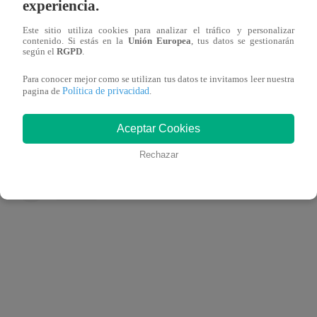
Además, Ricardo Morán -a través de su Instagram personal
experiencia.
completo para la nueva temporada de “Yo Soy”.
Este sitio utiliza cookies para analizar el tráfico y personalizar
contenido. Si estás en la
Unión Europea
, tus datos se gestionarán
según el
RGPD
.
Ver esta publicación en Instagram
Para conocer mejor como se utilizan tus datos te invitamos leer nuestra
Política de privacidad
pagina de
.
data-instgrm-version="14">
Aceptar Cookies
Rechazar