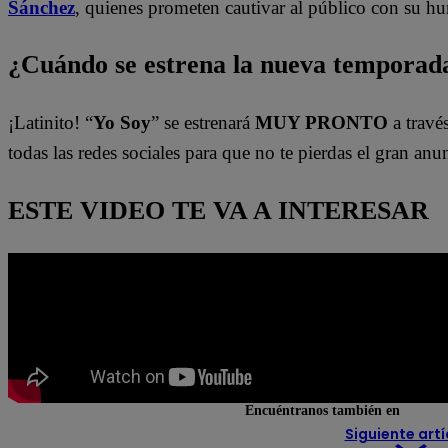
Sánchez
, quienes prometen cautivar al público con su hu
¿Cuándo se estrena la nueva temporada
¡Latinito! “
Yo Soy
” se estrenará
MUY PRONTO
a travé
todas las redes sociales para que no te pierdas el gran anu
ESTE VIDEO TE VA A INTERESAR
Encuéntranos también en
Siguiente artí