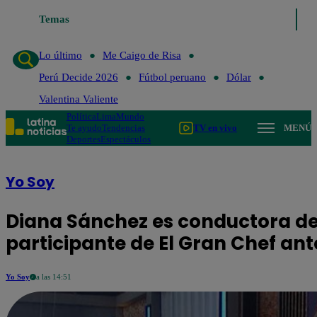
ltimo
Me Caigo de Risa
Temas
Perú Decide 2026
Fútbol peruano
Dólar
Val
Lo último
Me Caigo de Risa
Perú Decide 2026
Fútbol peruano
Dólar
Valentina Valiente
Política
Lima
Mundo
Te ayudo
Tendencias
TV en vivo
MENÚ
Deportes
Espectáculos
Yo Soy
Diana Sánchez es conductora de Y
participante de El Gran Chef ant
Yo Soy
a las 14:51