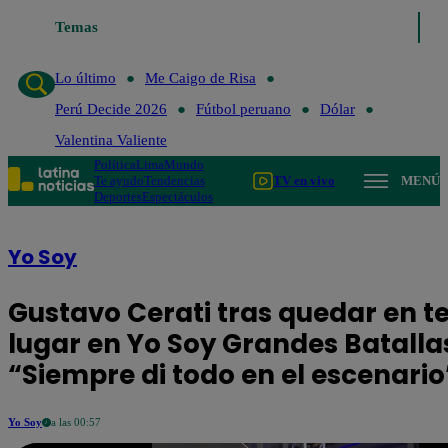
Temas
Lo último
Me Caigo de Risa
Perú Decide 2
Lo último
Me Caigo de Risa
Perú Decide 2026
Fútbol peruano
Dólar
Valentina Valiente
Política
Lima
Mundo
Te ayudo
Tendencias
TV en vivo
MENÚ
Deportes
Espectáculos
Yo Soy
Gustavo Cerati tras quedar en t
lugar en Yo Soy Grandes Batalla
“Siempre di todo en el escenario
Yo Soy
a las 00:57