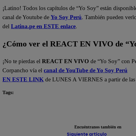
¡Latino! Todos los capítulos de “Yo Soy” están disponibl
canal de Youtube de
Yo Soy Perú
. También pueden verl
del
Latina.pe en ESTE enlace
.
¿Cómo ver el REACT EN VIVO de “Yo
¡No te pierdas el
REACT EN VIVO
de “Yo Soy” con P
Corpancho vía el
canal de YouTube de Yo Soy Perú
EN ESTE LINK
de LUNES A VIERNES a partir de las
Tags:
Carlos Alcántara
Diana Sánchez
Franco Cabre
Jely Reátegui
Ricardo Morán
Yo Soy
yo s
Yo Soy Latina
Yo Soy Perú
Encuéntranos también en
Siguiente artículo