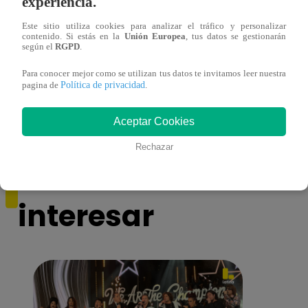
experiencia.
Este sitio utiliza cookies para analizar el tráfico y personalizar
contenido. Si estás en la
Unión Europea
, tus datos se gestionarán
según el
RGPD
.
Yo Soy GRANDES BATALLAS: ¡El
Yo 
Pájaro Gómez venció a Miguel Mateos y
rock 
Para conocer mejor como se utilizan tus datos te invitamos leer nuestra
Política de privacidad
mantuvo su silla de consagrado!
Migu
pagina de
.
Aceptar Cookies
Rechazar
También te puede
interesar