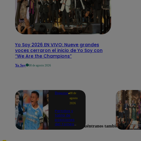
Yo Soy 2026 EN VIVO: Nueve grandes
voces cerraron el inicio de Yo Soy con
“We Are the Champions”
Yo Soy
08 de agosto 2026
Deportes
08 de
agosto
2026
Partidos y
tabla de
posiciones
del Torneo
Encuéntranos también en
Clausura EN
VIVO: así van
los equipos