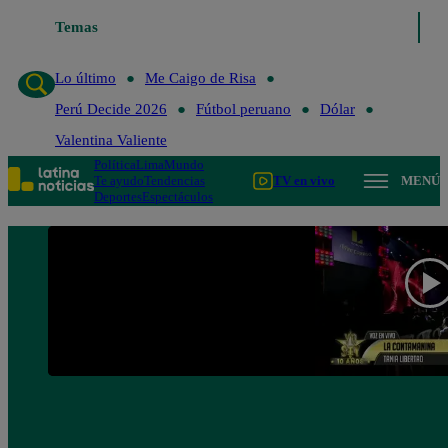
Temas
Lo último
Me Caigo de Ris
Lo último
Me Caigo de Risa
Perú Decide 2026
Fútbol peruano
Dólar
Valentina Valiente
Política
Lima
Mundo
Te ayudo
Tendencias
TV en vivo
MENÚ
Deportes
Espectáculos