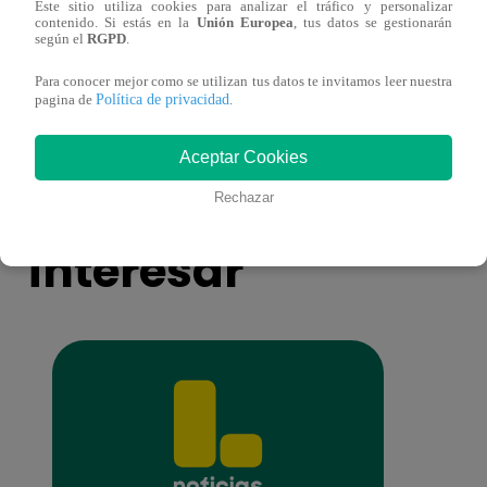
Este sitio utiliza cookies para analizar el tráfico y personalizar
Yo Soy GRANDES BATALLAS: ¡El
Yo 
contenido. Si estás en la
Unión Europea
, tus datos se gestionarán
Pájaro Gómez venció a Miguel Mateos y
rock 
según el
RGPD
.
mantuvo su silla de consagrado!
Migu
Para conocer mejor como se utilizan tus datos te invitamos leer nuestra
Política de privacidad
pagina de
.
Aceptar Cookies
También te puede
Rechazar
interesar