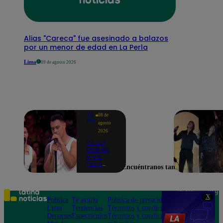
Alias "Careca" fue asesinado a balazos
por un menor de edad en La Perla
Lima
09 de agosto 2026
Yo
08 de
Soy
agosto
2026
Yo Soy
2026 EN
VIVO:
Favio
Encuéntranos también en
Enríquez
sorprende
como
Ricky
Teléfono: 219
X
Martin y
Política
Te ayudo
Política de privacidad
1000
pone a
Lima
Tendencias
Términos y condiciones
Av. San
bailar a
Deportes
Espectáculos
Términos y condiciones
Felipe 968
todos en