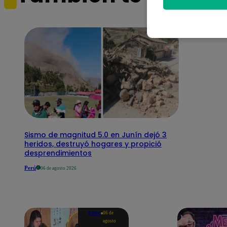
Sismo de magnitud 5.0 en Junín dejó 3
heridos, destruyó hogares y propició
desprendimientos
Perú
06 de agosto 2026
Lima
06 de
agosto