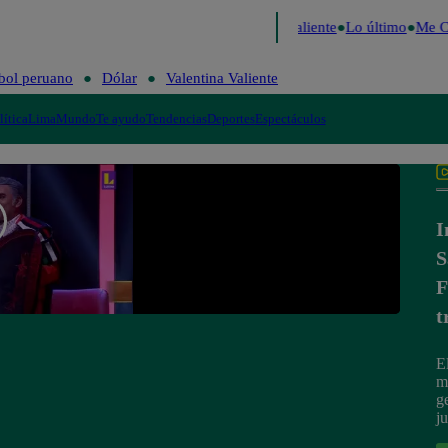
cide 2026
Fútbol peruano
Dólar
Valentina Valiente
Lo último
Me Ca
bol peruano
Dólar
Valentina Valiente
lítica
Lima
Mundo
Te ayudo
Tendencias
Deportes
Espectáculos
I
S
F
t
E
m
g
j