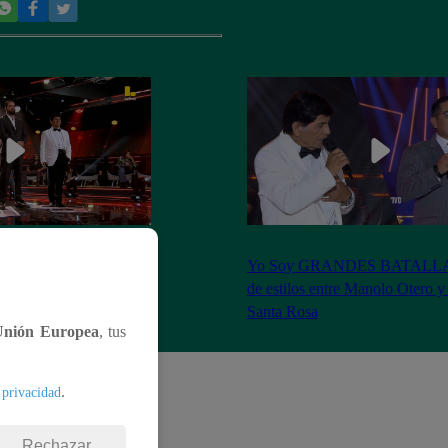
S BATALLAS: ¡La
Yo Soy GRANDES BATALLAS:
ilberto Santa Rosa ganó
de estilos entre Manolo Otero y
Santa Rosa
Unión Europea
, tus
.
 privacidad
Rechazar