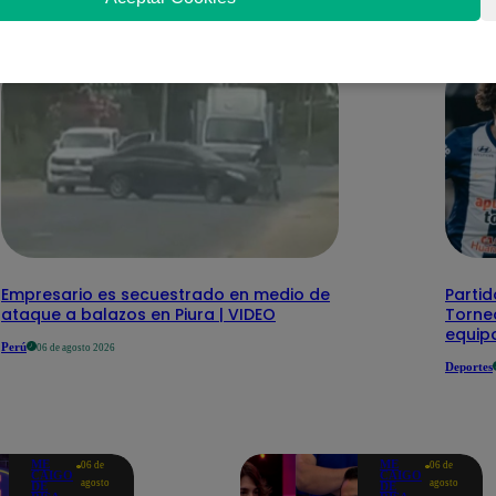
Empresario es secuestrado en medio de
Partid
ataque a balazos en Piura | VIDEO
Torneo
equipo
Perú
06 de agosto 2026
Deportes
ME
ME
06 de
06 de
CAIGO
CAIGO
agosto
agosto
DE
DE