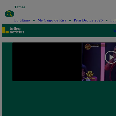
Temas
Lo último
Me Caigo de Risa
Perú De
Lo último
Me Caigo de Risa
Perú Decide 2026
Fút
Po