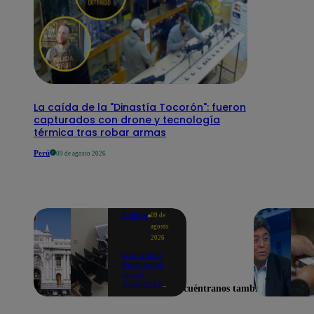
La caída de la "Dinastía Tocorón": fueron
capturados con drone y tecnología
térmica tras robar armas
Perú
09 de agosto 2026
Política
09 de
agosto
2026
Congreso
bicameral
inicia
funciones
Encuéntranos también en
en medio de
denuncias
por oficinas