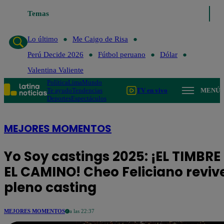
Temas
Lo último
Me Caigo de Risa
Perú Decide 2026
Fútbol peru
Lo último
Me Caigo de Risa
Perú Decide 2026
Fútbol peruano
Dólar
Valentina Valiente
Política
Lima
Mundo
Te ayudo
Tendencias
TV en vivo
MENÚ
Deportes
Espectáculos
MEJORES MOMENTOS
Yo Soy castings 2025: ¡EL TIMBR
EL CAMINO! Cheo Feliciano reviv
pleno casting
MEJORES MOMENTOS
a las 22:37