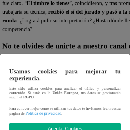
fue claro. “
El timbre lo tienes
”, coincidieron, y tras pro
trabajaría su técnica,
recibió el sí del jurado y pasó a la 
ronda
. ¿Logrará pulir su interpretación? ¿Hasta dónde lle
competencia?
No te olvides de unirte a nuestro canal o
¡No te pierdas de contenido y noticias
EXCLUSIVAS
! I
Usamos cookies para mejorar tu
los talentos, obtén datos inéditos y noticias de última hora
experiencia.
👉
https://whatsapp.com/channel/0029Va4WPy1F
Este sitio utiliza cookies para analizar el tráfico y personalizar
contenido. Si estás en la
Unión Europea
, tus datos se gestionarán
según el
RGPD
.
¿Dónde ver todos los capítulos de “Yo 
Para conocer mejor como se utilizan tus datos te invitamos leer nuestra
Política de privacidad
pagina de
.
¡Latino! Todos los capítulos de “Yo Soy” están disponibl
canal de Youtube de
Yo Soy Perú
. También pueden verl
Aceptar Cookies