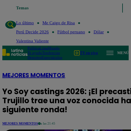
Temas
Lo último
Me Caigo de Risa
Perú 
Lo último
Me Caigo de Risa
Perú Decide 2026
Fútbol peruano
Dólar
Valentina Valiente
Política
Lima
Mundo
Te ayudo
Tendencias
TV en vivo
MENÚ
Deportes
Espectáculos
MEJORES MOMENTOS
Yo Soy castings 2026: ¡El precast
Trujillo trae una voz conocida ha
siguiente ronda!
MEJORES MOMENTOS
a las 21:45