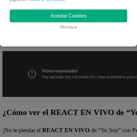
¿Dónde ver todos los capítulos de “Yo 
Aceptar Cookies
¡Latino! Todos los capítulos de “Yo Soy” están disponibl
Rechazar
canal de Youtube de
Yo Soy Perú
. También pueden verl
del
Latina.pe en ESTE enlace
.
¿Cómo ver el REACT EN VIVO de “Yo
¡No te pierdas el
REACT EN VIVO
de “Yo Soy” con P