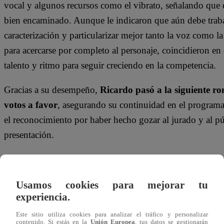
vocal y algunos recursos como el vibrato, señalando que e
bien encaminado. Aunque le indicaron que aún debe traba
caracterización y particularizar mejor tanto la voz como l
para acercarse por completo al personaje, coincidieron en
talento y ritmo para seguir creciendo en la competencia.
Gracias a su desempeño,
Ricardo pasó a la siguiente r
votos a favor
, asegurando su continuidad en el programa
el reconocimiento por haber hecho gozar al jurado y al p
presentación.
¿Logrará pulir su imitación de
Eddy Herrera
y consolida
¿Qué sorpresas traerá en la próxima etapa? Descúbrelo v
Usamos cookies para mejorar tu
experiencia.
No te olvides de unirte a nuestro canal o
Este sitio utiliza cookies para analizar el tráfico y personalizar
contenido. Si estás en la
Unión Europea
, tus datos se gestionarán