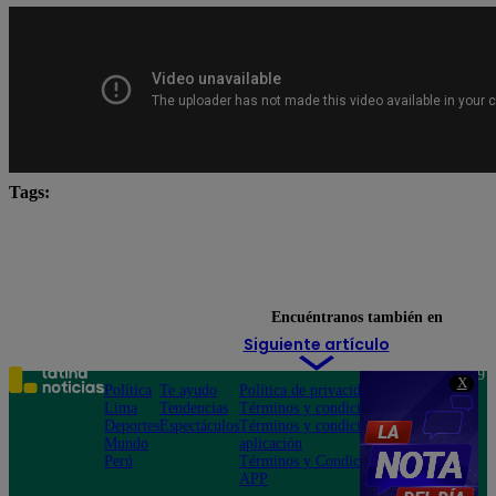
Tags:
Carlos Alcántara
Diana Sánchez
Franco Cabre
Jely Reátegui
Ricardo Morán
Yo Soy Latina
Yo Soy Perú
Yo Soy. yo soy castings
Encuéntranos también en
Siguiente artículo
Teléfono: 219
X
Política
Te ayudo
Política de privacidad
1000
Lima
Tendencias
Términos y condiciones
Av. San
Deportes
Espectáculos
Términos y condiciones
Felipe 968
Mundo
aplicación
Jesús María
Perú
Términos y Condiciones
APP