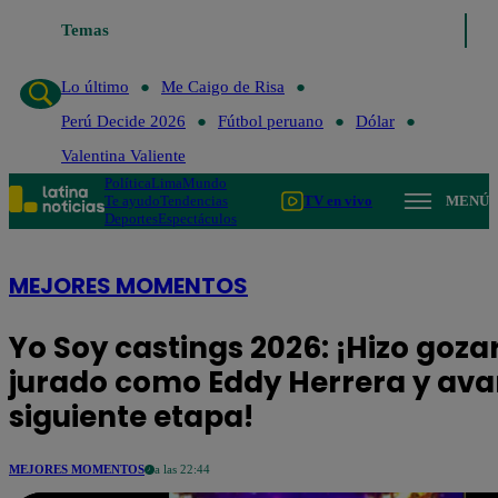
Temas
Lo último
Me Caigo de Risa
Perú Deci
Lo último
Me Caigo de Risa
Perú Decide 2026
Fútbol peruano
Dólar
Valentina Valiente
Política
Lima
Mundo
Te ayudo
Tendencias
TV en vivo
MENÚ
Deportes
Espectáculos
MEJORES MOMENTOS
Yo Soy castings 2026: ¡Hizo gozar
jurado como Eddy Herrera y ava
siguiente etapa!
MEJORES MOMENTOS
a las 22:44