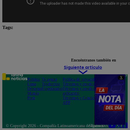
Tags:
Carlos Alcántara
Diana Sánchez
Franco Cabre
Jely Reátegui
Ricardo Morán
Yo Soy Latina
Yo Soy Perú
Yo Soy. yo soy castings
Encuéntranos también en
Siguiente artículo
Teléfono: 219
X
Política
Te ayudo
Política de privacidad
1000
Lima
Tendencias
Términos y condiciones
Av. San
Deportes
Espectáculos
Términos y condiciones
Felipe 968
Mundo
aplicación
Jesús María
Perú
Términos y Condiciones
APP
© Copyright 2026 - Compañía Latinoamericana de Radio Difusión S.A.
Síguenos