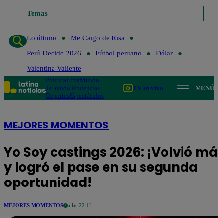
Temas
Lo último
Me Caigo de Risa
Perú Decide 2026
Fútbol
Lo último
Me Caigo de Risa
Perú Decide 2026
Fútbol peruano
Dólar
Valentina Valiente
Política
Lima
Mundo
Te ayudo
Tendencias
TV en vivo
MENÚ
Deportes
Espectáculos
MEJORES MOMENTOS
Yo Soy castings 2026: ¡Volvió m
y logró el pase en su segunda
oportunidad!
MEJORES MOMENTOS
a las 22:12