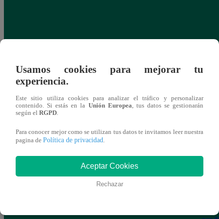
Usamos cookies para mejorar tu
experiencia.
Este sitio utiliza cookies para analizar el tráfico y personalizar
contenido. Si estás en la
Unión Europea
, tus datos se gestionarán
según el
RGPD
.
Para conocer mejor como se utilizan tus datos te invitamos leer nuestra
Política de privacidad
pagina de
.
Aceptar Cookies
Rechazar
Yo Soy GRANDES BATALLAS: ¡Andy
Yo 
Montañez rompe la racha de empates y le
Monta
gana a Pedro Infante!
resis