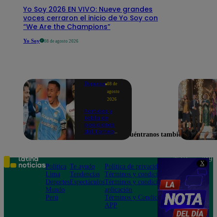
Yo Soy 2026 EN VIVO: Nueve grandes
voces cerraron el inicio de Yo Soy con
“We Are the Champions”
Yo Soy
08 de agosto 2026
Deportes
08 de
agosto
2026
Partidos y
tabla de
posiciones
del Torneo
Encuéntranos también en
Clausura EN
VIVO: así van
los equipos
en la fecha 4
Teléfono: 219
X
Política
Te ayudo
Política de privacidad
1000
Lima
Tendencias
Términos y condiciones
Av. San
Deportes
Espectáculos
Términos y condiciones
Felipe 968
Mundo
aplicación
Jesús María
Perú
Términos y Condiciones
APP