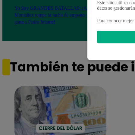
Este sitio utiliza c
Yo Soy GRANDES BATALLAS: ¡Andy
Yo 
datos se gestionará
Montañez rompe la racha de empates y le
Monta
Para conocer mejor 
gana a Pedro Infante!
resis
pendi
También te puede i