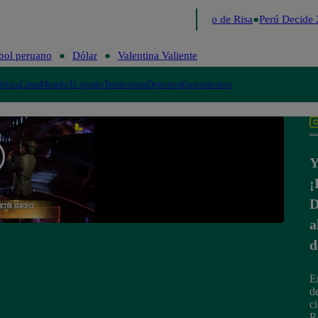
Lo último
Me Caigo de Risa
Perú Decide 
bol peruano
Dólar
Valentina Valiente
lítica
Lima
Mundo
Te ayudo
Tendencias
Deportes
Espectáculos
Y
D
a
d
E
d
c
Re