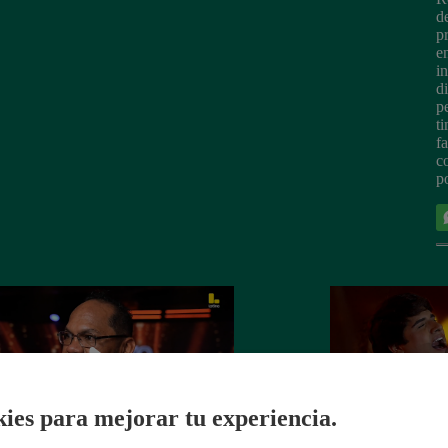
d
p
e
i
d
p
t
f
c
p
ies para mejorar tu experiencia.