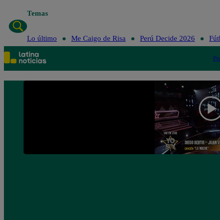
Temas
Lo último
Me Caigo de Risa
Perú Decide 2026
Fút
Po