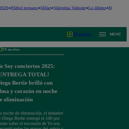
2026
Fútbol peruano
Dólar
Valentina Valiente
Lo último
Me Caigo de
TV en vivo
MENÚ
TV en vivo
o Soy conciertos 2025:
¡ENTREGA TOTAL!
iego Bertie brilló con
lma y corazón en noche
e eliminación
n noche de eliminación, el imitador
e Diego Bertie entregó el 100 por
iento sobre el escenario de Yo soy.
corrió todas las etapas del artista y