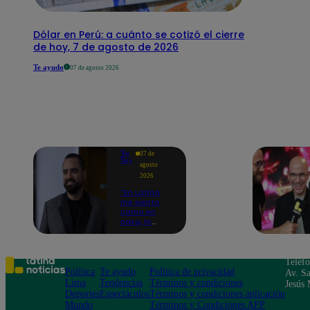
Dólar en Perú: a cuánto se cotizó el cierre
de hoy, 7 de agosto de 2026
Te ayudo
07 de agosto 2026
Yo
07 de
Soy
agosto
2026
"En Latina
me siento
como en
casa, lo
extrañaba":
Franco
Cabrera
emocionado
Teléf
por estreno
Política
Te ayudo
Política de privacidad
Av. Sa
de Yo Soy
Lima
Tendencias
Términos y condiciones
Jesús 
2026
Deportes
Espectáculos
Términos y condiciones aplicación
Mundo
Términos y Condiciones APP