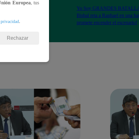
Unión Europea
, tus
ES BATALLAS:
Yo Soy GRANDES BATALLAS
e a David Bisbal y
Bisbal reta a Raphael en una ba
.
 privacidad
de consagrado!
promete encender el escenario!
Rechazar