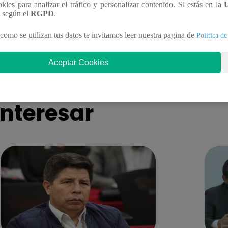
ookies para analizar el tráfico y personalizar contenido. Si estás en la
Soy GRANDES BATALLAS: ¡Andy
Yo Soy GRAND
n según el
RGPD
.
ñez va con todo, pero Pedro Infante
¡Raphael se impon
como se utilizan tus datos te invitamos leer nuestra pagina de
Política de
te tras nuevo duelo y decisión
defiende su silla 
ente!
Aceptar Cookies
nteresar