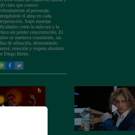
ejó claro que conoce
rofundamente al personaje,
ntregándole el alma en cada
nterpretación. Supo manejar
ificultades como la máscara y la
eluca sin perder concentración. El
imbre se mantuvo consistente, sin
allas de afinación, demostrando
ontrol, emoción y respeto absoluto
or Diego Bertie.