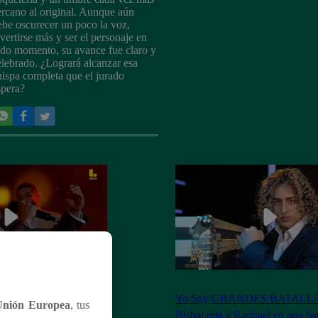
ercano al original. Aunque aún
ebe oscurecer un poco la voz,
ivertirse más y ser el personaje en
odo momento, su avance fue claro y
elebrado. ¿Logrará alcanzar esa
hispa completa que el jurado
spera?
ES BATALLAS:
Yo Soy GRANDES BATALLAS
Unión Europea
, tus
e a David Bisbal y
Bisbal reta a Raphael en una ba