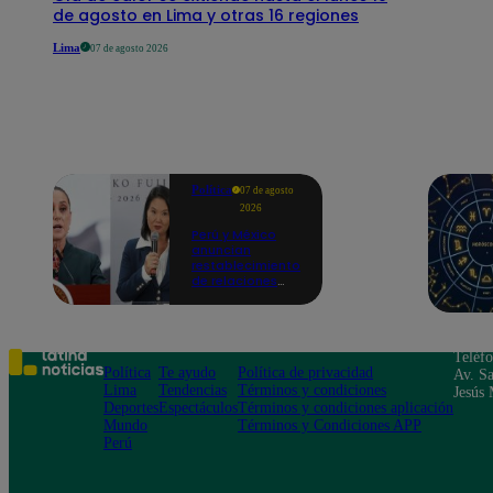
de agosto en Lima y otras 16 regiones
Lima
07 de agosto 2026
Política
07 de agosto
2026
Perú y México
anuncian
restablecimiento
de relaciones
diplomáticas
tras
salvoconducto a
Betssy Chávez
Teléf
Política
Te ayudo
Política de privacidad
Av. Sa
Lima
Tendencias
Términos y condiciones
Jesús 
Deportes
Espectáculos
Términos y condiciones aplicación
Mundo
Términos y Condiciones APP
Perú