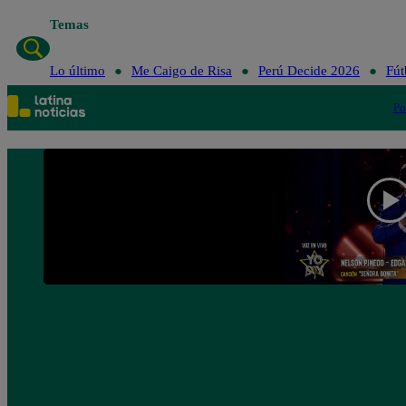
Temas
Lo último
Me Caigo de Risa
Perú Decide 2026
Fút
Po