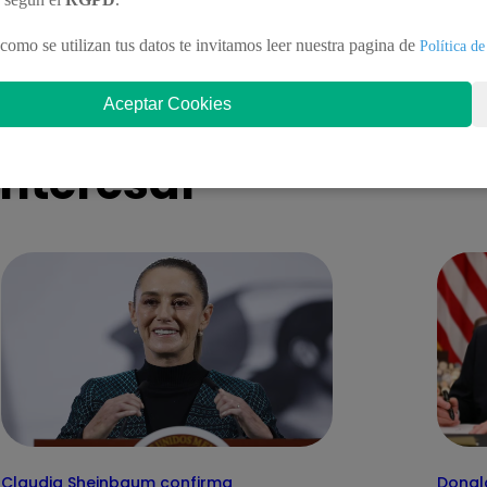
te tras nuevo duelo y decisión
defiende su silla 
ente!
como se utilizan tus datos te invitamos leer nuestra pagina de
Política de
Aceptar Cookies
nteresar
Claudia Sheinbaum confirma
Donal