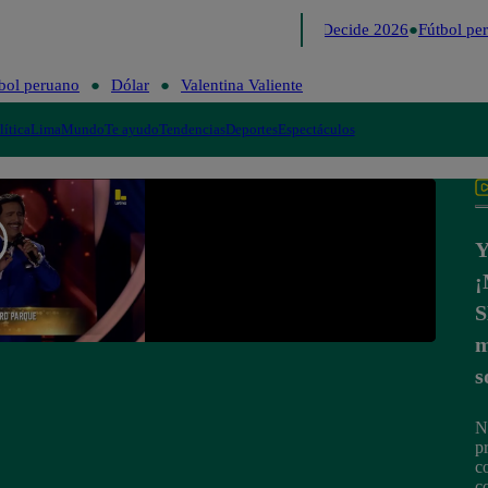
Lo último
Me Caigo de Risa
Perú Decide 2026
Fútbol per
bol peruano
Dólar
Valentina Valiente
lítica
Lima
Mundo
Te ayudo
Tendencias
Deportes
Espectáculos
Y
S
m
s
N
p
c
c