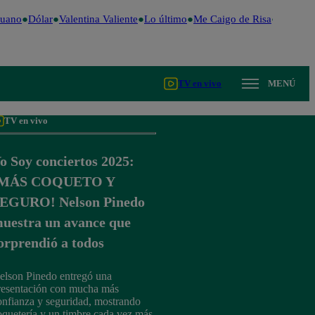
uano
Dólar
Valentina Valiente
Lo último
Me Caigo de Risa
Perú Dec
TV en vivo
MENÚ
TV en vivo
o Soy conciertos 2025:
¡MÁS COQUETO Y
EGURO! Nelson Pinedo
uestra un avance que
orprendió a todos
elson Pinedo entregó una
resentación con mucha más
onfianza y seguridad, mostrando
oquetería y un timbre cada vez más