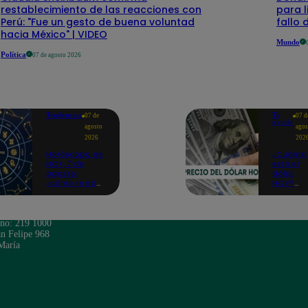
restablecimiento de las reacciones con
para l
Perú: "Fue un gesto de buena voluntad
fallo
hacia México" | VIDEO
Mundo
Política
07 de agosto 2026
Tendencias
Te
07 de
07 d
ayudo
agosto
agos
2026
202
Horóscopo de
¿Cuánto
HOY, 7 de
está el
agosto:
dólar
¿cómo te irá
HOY?
en el amor y
Precio,
trabajo, según
compra 
la IA?
venta pa
este
ono: 219 1000
viernes 7
n Felipe 968
de agos
María