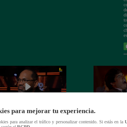
c
d
d
t
c
c
e
ies para mejorar tu experiencia.
Soy GRANDES BATALLAS: ¡Andy
Yo Soy GRAND
ookies para analizar el tráfico y personalizar contenido. Si estás en la
ñez va con todo, pero Pedro Infante
¡Raphael se impon
n según el
RGPD
.