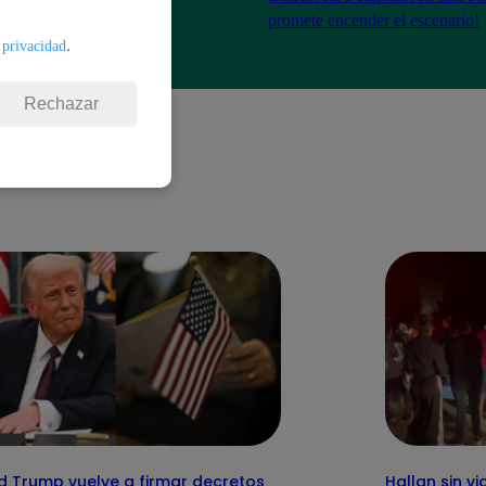
de consagrado!
promete encender el escenario!
.
 privacidad
Rechazar
d Trump vuelve a firmar decretos
Hallan sin v