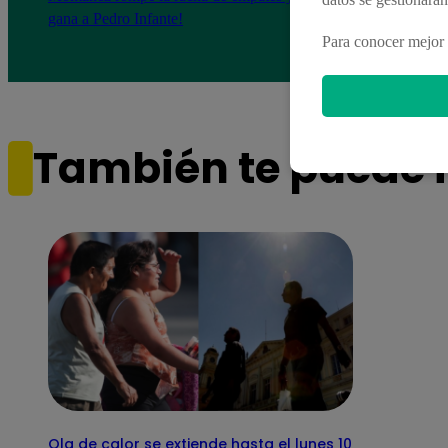
gana a Pedro Infante!
resis
pendi
Para conocer mejor 
También te puede i
Ola de calor se extiende hasta el lunes 10