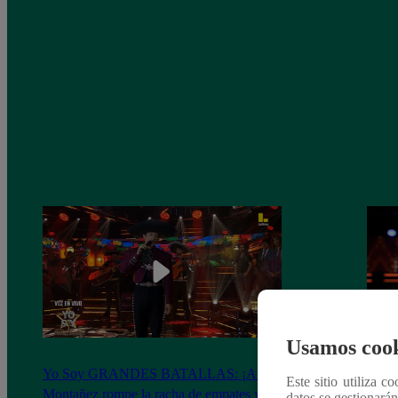
Usamos cook
Yo Soy GRANDES BATALLAS: ¡Andy
Yo 
Este sitio utiliza c
Montañez rompe la racha de empates y le
Monta
datos se gestionará