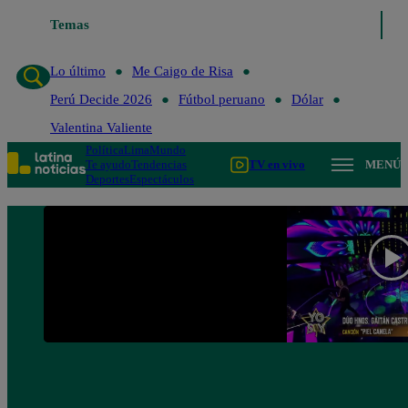
Temas
Lo último
Me Caigo de Risa
Perú Decide 202
Lo último
Me Caigo de Risa
Perú Decide 2026
Fútbol peruano
Dólar
Valentina Valiente
Política
Lima
Mundo
Te ayudo
Tendencias
TV en vivo
MENÚ
Deportes
Espectáculos