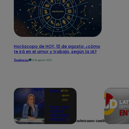
Horóscopo de HOY, 10 de agosto: ¿cómo
te irá en el amor y trabajo, según la IA?
Tendencias
10 de agosto 2026
Política
09 de
agosto
2026
Punto Final:
mira los
reportajes y
resumen del
Encuéntranos también en
programa
de este 9 de