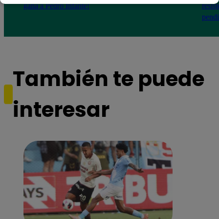
gana a Pedro Infante!
resis
pendi
También te puede
interesar