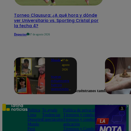
Torneo Clausura: ¿A qué hora y dónde
ver Universitario vs. Sporting Cristal por
la fecha 4?
Deportes
07 de agosto 2026
Mundo
07 de
agosto
2026
Nueve
influencers
fueron
asesinados
Encuéntranos también en
por la
guerra
interna en
el Cártel de
Teléfono: 219
X
Sinaloa
Política
Te ayudo
Política de privacidad
1000
Lima
Tendencias
Términos y condiciones
Av. San
Deportes
Espectáculos
Términos y condiciones
Felipe 968
Mundo
aplicación
Jesús María
Perú
Términos y Condiciones