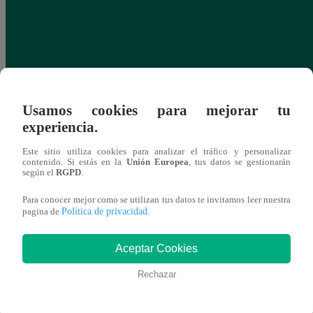
Usamos cookies para mejorar tu
experiencia.
Este sitio utiliza cookies para analizar el tráfico y personalizar
contenido. Si estás en la
Unión Europea
, tus datos se gestionarán
según el
RGPD
.
Para conocer mejor como se utilizan tus datos te invitamos leer nuestra
Política de privacidad
pagina de
.
Aceptar Cookies
Rechazar
Yo Soy GRANDES BATALLAS: ¡Andy
Yo 
Montañez rompe la racha de empates y le
Monta