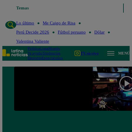
Temas
Lo último
Me Caigo de Risa
Perú Decide 20
Lo último
Me Caigo de Risa
Perú Decide 2026
Fútbol peruano
Dólar
Valentina Valiente
Política
Lima
Mundo
Te ayudo
Tendencias
TV en vivo
MENÚ
Deportes
Espectáculos