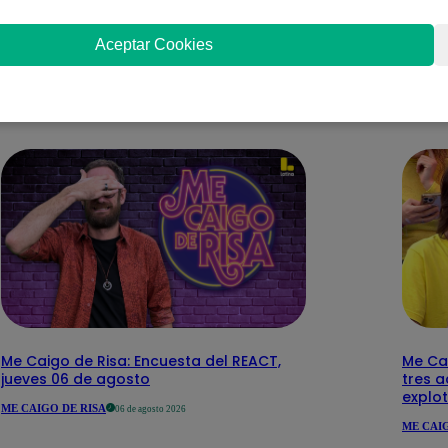
Aceptar Cookies
nteresar
Me Caigo de Risa: Encuesta del REACT,
Me Cai
jueves 06 de agosto
tres 
explot
ME CAIGO DE RISA
06 de agosto 2026
ME CAIG