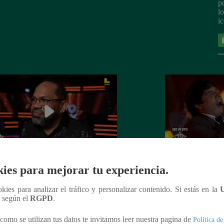
p
l
i
ies para mejorar tu experiencia.
Soy GRANDES BATALLAS: ¡Andy
Yo Soy GRAND
ñez va con todo, pero Pedro Infante
¡Raphael se impon
ookies para analizar el tráfico y personalizar contenido. Si estás en la
te tras nuevo duelo y decisión
defiende su silla 
n según el
RGPD
.
ente!
como se utilizan tus datos te invitamos leer nuestra pagina de
Política de