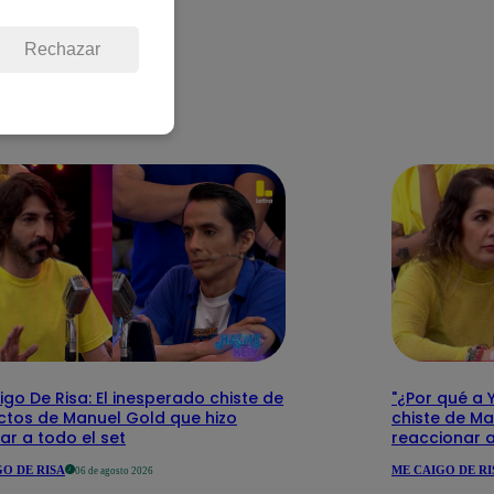
Rechazar
go De Risa: El inesperado chiste de
"¿Por qué a Y
actos de Manuel Gold que hizo
chiste de Ma
ar a todo el set
reaccionar a
O DE RISA
ME CAIGO DE RI
06 de agosto 2026