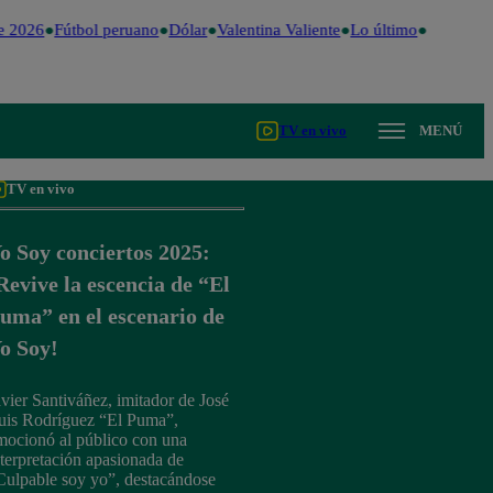
 2026
Fútbol peruano
Dólar
Valentina Valiente
Lo último
Me Caigo 
TV en vivo
MENÚ
TV en vivo
o Soy conciertos 2025:
Revive la escencia de “El
uma” en el escenario de
o Soy!
avier Santiváñez, imitador de José
uis Rodríguez “El Puma”,
mocionó al público con una
nterpretación apasionada de
Culpable soy yo”, destacándose