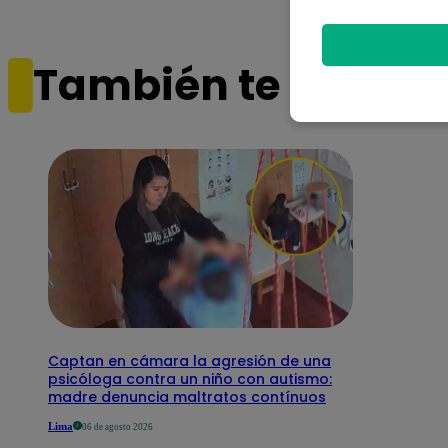
También te puede i
Captan en cámara la agresión de una
psicóloga contra un niño con autismo:
madre denuncia maltratos contínuos
Lima
06 de agosto 2026