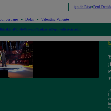
Lo último
Me Caigo de Risa
Perú Decide
bol peruano
Dólar
Valentina Valiente
lítica
Lima
Mundo
Te ayudo
Tendencias
Deportes
Espectáculos
Y
¡
P
Y
J
L
e
i
“