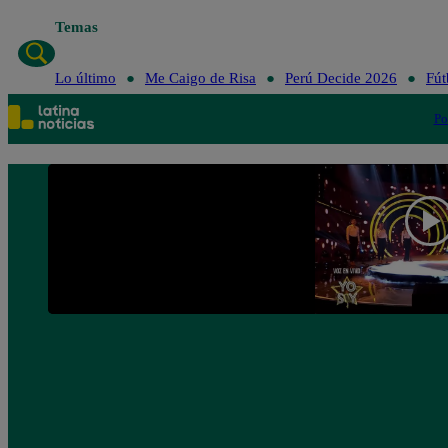
Temas
Lo último
Me Caigo de Risa
Perú Decide 2026
Fút
Po