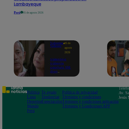
Lambayeque
Perú
05 de agosto 2026
Valentina
05 de
Valiente
agosto
2026
Valentina
Valiente
capítulo 108:
¡Don
Edmundo
empieza a
sospechar de
Frida tras
Teléf
descubrir una
Política
Te ayudo
Política de privacidad
Av. Sa
contradicción
Lima
Tendencias
Términos y condiciones
Jesús 
en una
Deportes
Espectáculos
Términos y condiciones aplicación
conversación!
Mundo
Términos y Condiciones APP
Perú