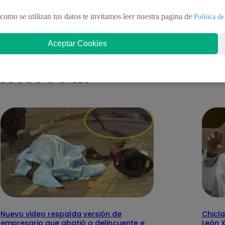
te tras nuevo duelo y decisión
defiende su silla 
ente!
como se utilizan tus datos te invitamos leer nuestra pagina de
Política de
Aceptar Cookies
nteresar
Nuevo video respalda versión de
Chicla
empresario que abatió a delincuente e
León 