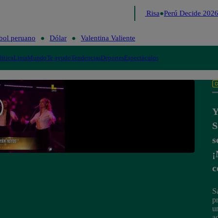
Lo último
Me Caigo de Risa
Perú Decide 2026
bol peruano
Dólar
Valentina Valiente
lítica
Lima
Mundo
Te ayudo
Tendencias
Deportes
Espectáculos
Y
S
s
¡
c
S
p
u
a