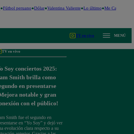
Fútbol peruano
Dólar
Valentina Valiente
Lo último
Me Caigo de Ris
TV en vivo
MENÚ
TV en vivo
o Soy conciertos 2025:
am Smith brilla como
egundo en presentarse
Mejora notable y gran
onexión con el público!
am Smith fue el segundo en
resentarse en “Yo Soy” y dejó ver
na evolución clara respecto a su
ctuación anterior. Gracias a las