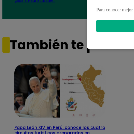
gana a Pedro Infante!
resis
pendi
Para conocer mejor 
También te puede i
Papa León XIV en Perú: conoce los cuatro
circuitos turísticos preparados en