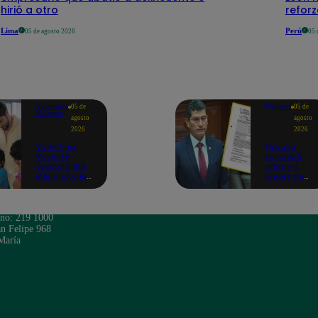
hirió a otro
reforz
Lima
Perú
05 de agosto 2026
05 
Valentina
Política
05 de
05 de
Valiente
agosto
agosto
2026
2026
Valentina
Fiscalía
Valiente
solicita 9
capítulo 108:
años y 4
¡Alejandro le
meses de
promete a
prisión
Lolo y Tony
contra
que siempre
Harvey
estará para
Colchado
ono: 219 1000
ellos, pase lo
por dos
n Felipe 968
que pase con
presuntos
María
Valentina!
delitos