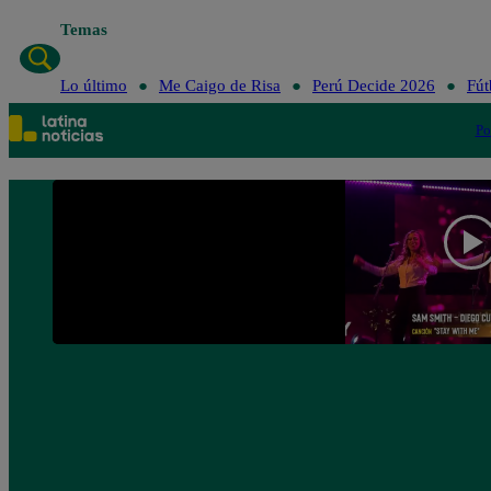
Temas
Lo último
Me Caigo de Risa
Perú Decide 2026
Fút
Po