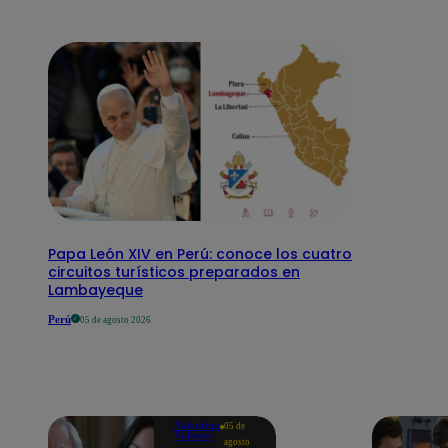
Papa León XIV en Perú: conoce los cuatro
circuitos turísticos preparados en
Lambayeque
Perú
05 de agosto 2026
Valentina
05 de
Valiente
agosto