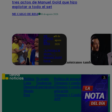
tres actos de Manuel Gold que hizo
explotar a todo el set
ME CAIGO DE RISA
06 de agosto 2026
ME
06 de
CAIGO
agosto
DE
RISA
2026
"A Peláez le
dicen...":
Manuel Gold
hace
Encuéntranos también en
explotar de
risa a Julio
Díaz antes
de contar el
Teléfono: 219
X
chiste
Política
Te ayudo
Política de privacidad
1000
Lima
Tendencias
Términos y condiciones
Av. San
Deportes
Espectáculos
Términos y condiciones
Felipe 968
Mundo
aplicación
Jesús María
Perú
Términos y Condiciones
APP