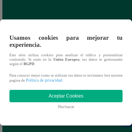
Usamos cookies para mejorar tu
experiencia.
Este sitio utiliza cookies para analizar el tráfico y personalizar
contenido. Si estás en la
Unión Europea
, tus datos se gestionarán
según el
RGPD
.
Para conocer mejor como se utilizan tus datos te invitamos leer nuestra
Política de privacidad
pagina de
.
Aceptar Cookies
Yo Soy GRANDES BATALLAS: ¡Andy
Yo 
Rechazar
Montañez rompe la racha de empates y le
Monta
gana a Pedro Infante!
resis
pendi