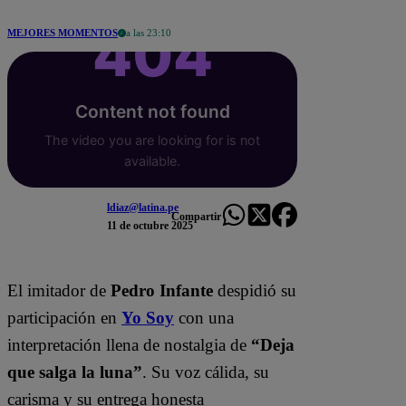
MEJORES MOMENTOS
a las 23:10
ldiaz@latina.pe
Compartir
11 de octubre 2025
El imitador de
Pedro Infante
despidió su
participación en
Yo Soy
con una
interpretación llena de nostalgia de
“Deja
que salga la luna”
. Su voz cálida, su
carisma y su entrega honesta