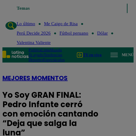
Lo último
Temas
Me Caigo de Risa
Perú Decide 2026
Fútbol peruano
Lo último
Me Caigo de Risa
Perú Decide 2026
Fútbol peruano
Dólar
Valentina Valiente
Política
Lima
Mundo
Te ayudo
Tendencias
TV en vivo
MENÚ
Deportes
Espectáculos
MEJORES MOMENTOS
Yo Soy GRAN FINAL:
Pedro Infante cerró
con emoción cantando
“Deja que salga la
luna”