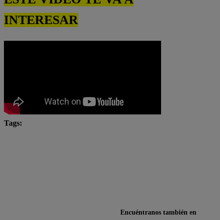
INTERESAR
Tags:
Carlos Alcántara
Diana Sánchez
Franco Cabrera
Jely Reátegui
Ricardo Morán
Yo Soy
Yo Soy Casting
Yo Soy Latina
Yo Soy Perú
Encuéntranos también en