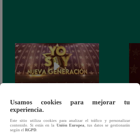
Usamos cookies para mejorar tu
Yo Soy: Nueva Generación – Gran Final
Yo So
experiencia.
– 14 de junio del 2021 – Programa
junio
completo
Este sitio utiliza cookies para analizar el tráfico y personalizar
contenido. Si estás en la
Unión Europea
, tus datos se gestionarán
según el
RGPD
.