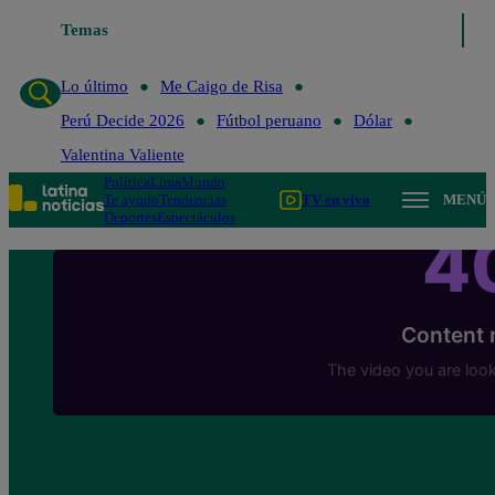
Temas
Lo último
Me Caigo de Risa
Perú Decide 
Lo último
Me Caigo de Risa
Perú Decide 2026
Fútbol peruano
Dólar
Valentina Valiente
Política
Lima
Mundo
Te ayudo
Tendencias
TV en vivo
MENÚ
Deportes
Espectáculos