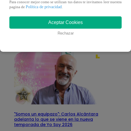
Para conocer mejor como se utilizan tus datos te invitamos leer nuestra
Política de privacidad
pagina de
.
También te puede
Aceptar Cookies
interesar
Rechazar
"Somos un equipazo": Carlos Alcántara
adelanta lo que se viene en la nueva
temporada de Yo Soy 2026