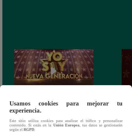
Usamos cookies para mejorar tu
Yo Soy: Nueva Generación – Gran Final
Yo So
experiencia.
– 14 de junio del 2021 – Programa
junio
completo
Este sitio utiliza cookies para analizar el tráfico y personalizar
contenido. Si estás en la
Unión Europea
, tus datos se gestionarán
según el
RGPD
.