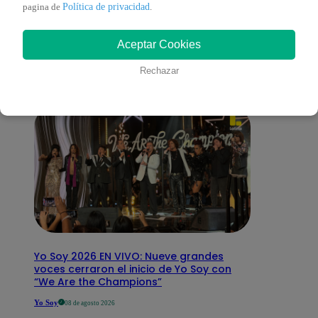
También te puede
Política de privacidad
pagina de
.
Aceptar Cookies
interesar
Rechazar
Yo Soy 2026 EN VIVO: Nueve grandes
voces cerraron el inicio de Yo Soy con
“We Are the Champions”
Yo Soy
08 de agosto 2026