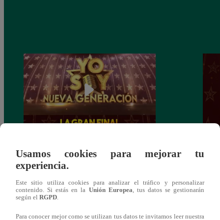
Yo Soy: Nueva Generación – Gran Final
Yo So
Usamos cookies para mejorar tu
– 14 de junio del 2021 – Programa
junio
experiencia.
completo
Este sitio utiliza cookies para analizar el tráfico y personalizar
contenido. Si estás en la
Unión Europea
, tus datos se gestionarán
según el
RGPD
.
Para conocer mejor como se utilizan tus datos te invitamos leer nuestra