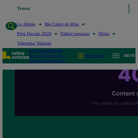
Temas
Lo último
Me Caigo de Risa
Lo último
Me Caigo de Risa
Perú Decide 2026
Fútbol peruano
Dólar
Valentina Valiente
Política
Lima
Mundo
Te ayudo
Tendencias
TV en vivo
MENÚ
Deportes
Espectáculos