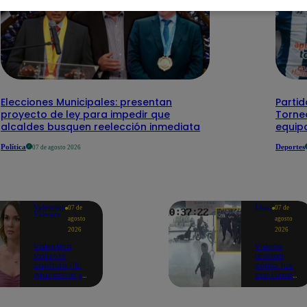
Elecciones Municipales: presentan
Partid
proyecto de ley para impedir que
Torneo
alcaldes busquen reelección inmediata
equipo
Política
Deportes
07 de agosto 2026
Valentina
Lima
07 de
07 de
Valiente
agosto
agosto
2026
2026
Valentina
Videos
Valiente
revelan
capítulo 110:
cómo fue
¡Macarena ya
capturado
no quiere
uno de los
involucrarse
asesinos
en la
de