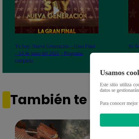
Yo Soy: Nueva Generación – Gran Final
Yo So
– 14 de junio del 2021 – Programa
junio
completo
Usamos cook
Este sitio utiliza c
datos se gestionará
También te puede i
Para conocer mejor 