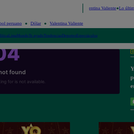
Perú Decide 2026
Fútbol peruano
Dólar
Valentina Valiente
Lo últim
bol peruano
Dólar
Valentina Valiente
lítica
Lima
Mundo
Te ayudo
Tendencias
Deportes
Espectáculos
Y
p
e