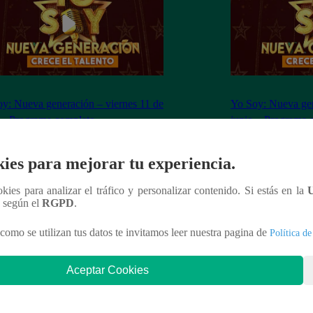
y: Nueva generación – viernes 11 de
Yo Soy: Nueva gen
 – Programa completo
junio – Programa 
ies para mejorar tu experiencia.
ookies para analizar el tráfico y personalizar contenido. Si estás en la
n según el
RGPD
.
nteresar
como se utilizan tus datos te invitamos leer nuestra pagina de
Política de
Aceptar Cookies