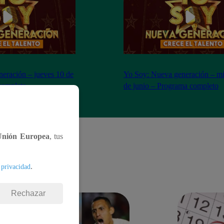
eración – jueves 10 de
Yo Soy: Nueva generación – mi
completo
de junio – Programa completo
Unión Europea
, tus
.
 privacidad
Rechazar