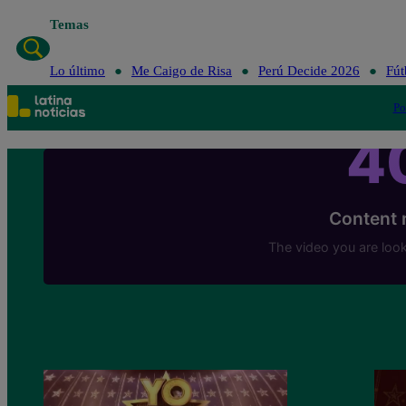
Temas
Lo último
Me Caigo de Risa
Lo último
Me Caigo de Risa
Perú Decide 2026
Fút
Po