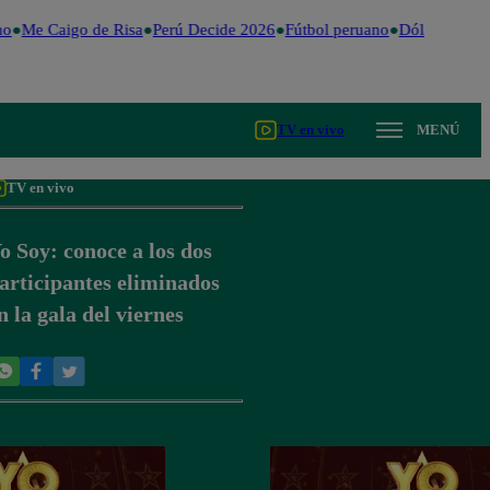
o
Me Caigo de Risa
Perú Decide 2026
Fútbol peruano
Dólar
Valenti
TV en vivo
MENÚ
TV en vivo
o Soy: conoce a los dos
articipantes eliminados
n la gala del viernes