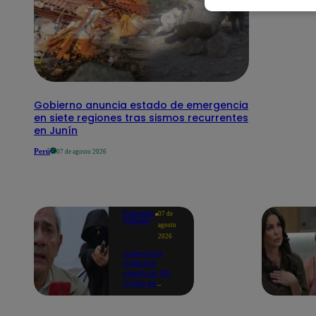
Gobierno anuncia estado de emergencia
en siete regiones tras sismos recurrentes
en Junín
Perú
07 de agosto 2026
Valentina
07 de
Valiente
agosto
2026
Valentina
Valiente
capítulo 110:
¡Frida es
secuestrada
en presencia
de Edmundo!