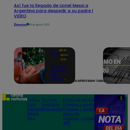
Así fue la llegada de Lionel Messi a
Argentina para despedir a su padre |
VIDEO
Deportes
09 de agosto 2026
Te
09 de
ayudo
agosto
2026
Corte de
agua hoy,
9 de
agosto:
Encuéntranos también en
horarios y
distritos
afectados
sin el
Teléfono: 219
X
servicio de
Política
Te ayudo
Política de privacidad
1000
Sedapal
Lima
Tendencias
Términos y condiciones
Av. San
Deportes
Espectáculos
Términos y condiciones
Felipe 968
Mundo
aplicación
Jesús María
Perú
Términos y Condiciones
APP