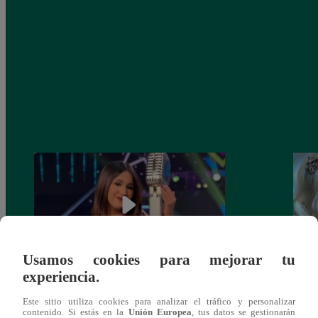
Usamos cookies para mejorar tu
experiencia.
¡Imitadora de Laura Pausini se consagró
Imita
Este sitio utiliza cookies para analizar el tráfico y personalizar
ganadora de Yo Soy: Nueva Generación!
“Beau
contenido. Si estás en la
Unión Europea
, tus datos se gestionarán