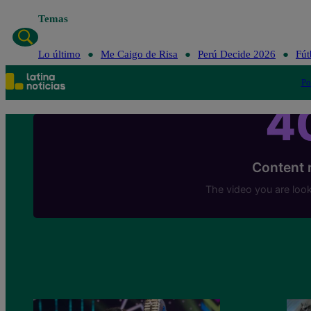
Temas
Lo último
Me Caigo de Risa
Perú Decid
Lo último
Me Caigo de Risa
Perú Decide 2026
Fút
Po