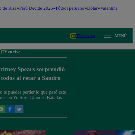
 de Risa
Perú Decide 2026
Fútbol peruano
Dólar
Valentina Valiente
TV en vivo
MENÚ
TV en vivo
ritney Spears sorprendió
 todos al retar a Sandro
o te puedes perder lo que pasó este
unes en Yo Soy: Grandes Batallas.