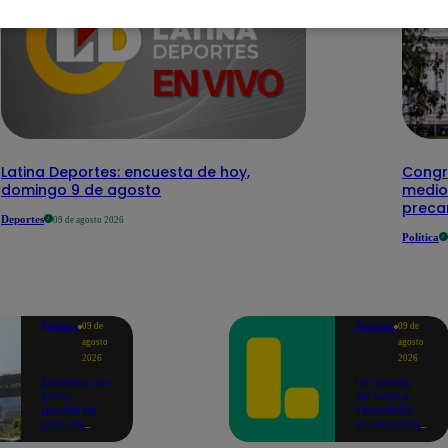
Latina Deportes: encuesta de hoy,
Congre
domingo 9 de agosto
medio
preca
Deportes
09 de agosto 2026
Política
Política
Noticias
09 de
09 de
agosto
agosto
2026
2026
Saludpol en
La familia
crisis:
de Latina
deuda de
Televisión
más de
acompaña
S/700
a Carlos