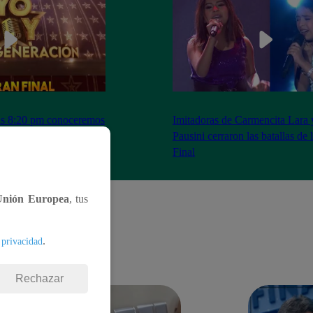
as 8:20 pm conoceremos
Imitadoras de Carmencita Lara 
Yo Soy: Nueva
Pausini cerraron las batallas de
Final
Unión Europea
, tus
.
 privacidad
Rechazar