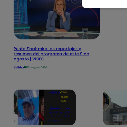
Punto Final: mira los reportajes y
resumen del programa de este 9 de
agosto | VIDEO
Política
09 de agosto 2026
Política
09 de
agosto
2026
¿Reelección
encubierta?:
135 alcaldes
buscan
mantenerse