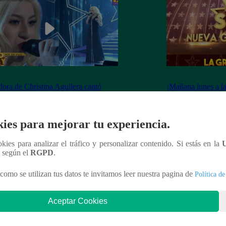
dora de Christina Aguilera cantó
¡Mañana lunes a l
tiful” en su concierto final
a la ganadora de 
Generación!
ies para mejorar tu experiencia.
ookies para analizar el tráfico y personalizar contenido. Si estás en la
n según el
RGPD
.
nteresar
como se utilizan tus datos te invitamos leer nuestra pagina de
Política de
Aceptar Cookies