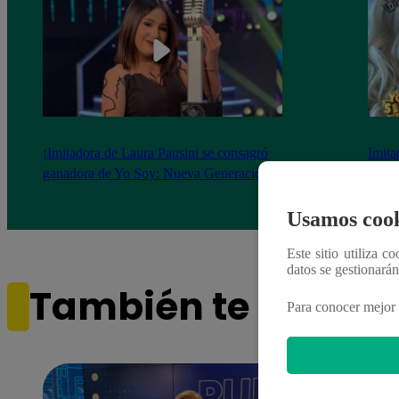
¡Imitadora de Laura Pausini se consagró
Imita
ganadora de Yo Soy: Nueva Generación!
“Beau
Usamos cook
Este sitio utiliza c
datos se gestionará
También te puede i
Para conocer mejor 