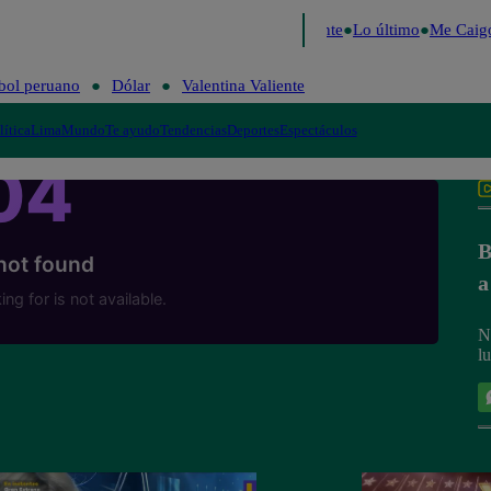
e 2026
Fútbol peruano
Dólar
Valentina Valiente
Lo último
Me Caigo
bol peruano
Dólar
Valentina Valiente
lítica
Lima
Mundo
Te ayudo
Tendencias
Deportes
Espectáculos
B
a
N
l