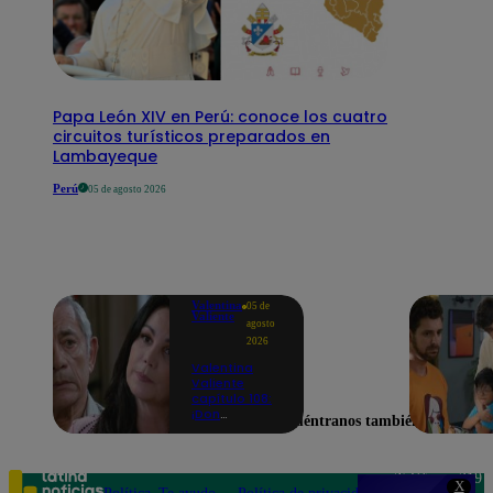
Papa León XIV en Perú: conoce los cuatro
circuitos turísticos preparados en
Lambayeque
Perú
05 de agosto 2026
Valentina
05 de
Valiente
agosto
2026
Valentina
Valiente
capítulo 108:
¡Don
Encuéntranos también en
Edmundo
empieza a
sospechar de
Frida tras
Teléfono: 219
X
descubrir una