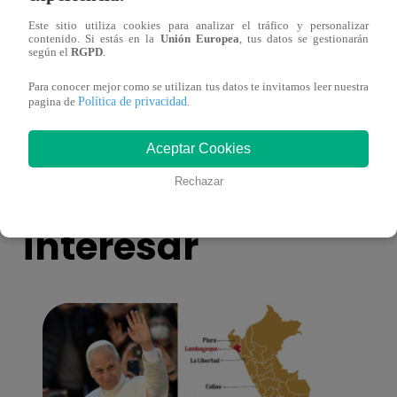
Este sitio utiliza cookies para analizar el tráfico y personalizar
¡Imitadora de Laura Pausini se consagró
Imita
contenido. Si estás en la
Unión Europea
, tus datos se gestionarán
según el
RGPD
.
ganadora de Yo Soy: Nueva Generación!
“Beau
Para conocer mejor como se utilizan tus datos te invitamos leer nuestra
Política de privacidad
pagina de
.
Aceptar Cookies
También te puede
Rechazar
interesar