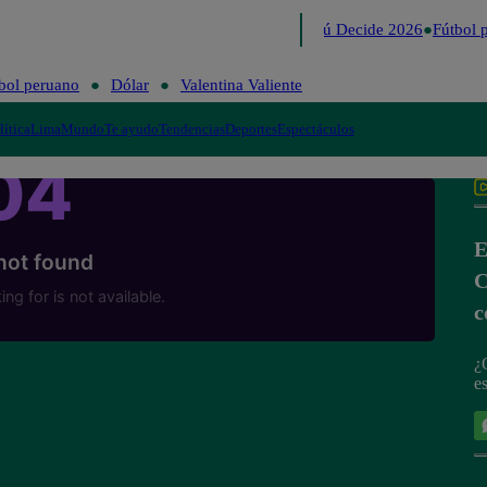
Lo último
Me Caigo de Risa
Perú Decide 2026
Fútbol p
bol peruano
Dólar
Valentina Valiente
lítica
Lima
Mundo
Te ayudo
Tendencias
Deportes
Espectáculos
E
C
c
¿
es