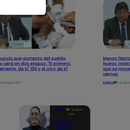
nuncia que aumento del sueldo
Menos Fiesta
 será en dos etapas: "El primero,
Nuevo: mini
emente, de S/ 100 y el otro de S/
que se mover
viernes
Política
07 de agosto 2026
07 de agost
Política
07 de agosto
2026
Claudia
Sheinbaum
confirma