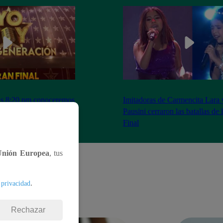
as 8:20 pm conoceremos
Imitadoras de Carmencita Lara 
Yo Soy: Nueva
Pausini cerraron las batallas de
Final
Unión Europea
, tus
.
 privacidad
Rechazar