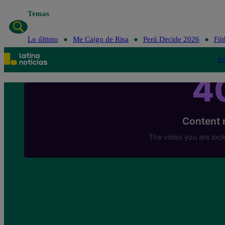
Temas
Lo último
Me Caigo de Risa
Perú Decide 2026
Fút
Po