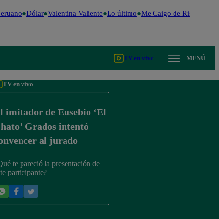
eruano
Dólar
Valentina Valiente
Lo último
Me Caigo de Risa
Perú D
TV en vivo
MENÚ
TV en vivo
l imitador de Eusebio ‘El
hato’ Grados intentó
onvencer al jurado
Qué te pareció la presentación de
te participante?