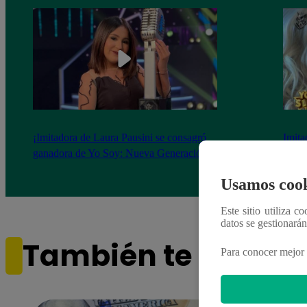
¡Imitadora de Laura Pausini se consagró
Imita
ganadora de Yo Soy: Nueva Generación!
“Beau
Usamos cook
Este sitio utiliza c
datos se gestionará
También te puede i
Para conocer mejor 