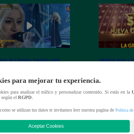
dora de Christina Aguilera cantó
¡Mañana lunes a l
tiful” en su concierto final
a la ganadora de 
Generación!
ies para mejorar tu experiencia.
ookies para analizar el tráfico y personalizar contenido. Si estás en la
n según el
RGPD
.
nteresar
como se utilizan tus datos te invitamos leer nuestra pagina de
Política de
Aceptar Cookies