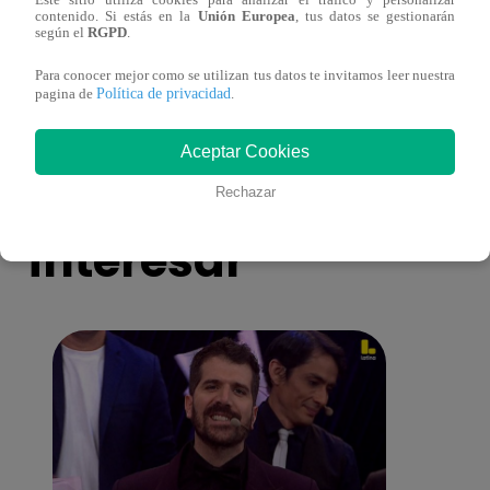
Este sitio utiliza cookies para analizar el tráfico y personalizar
¡Imitadora de Laura Pausini se consagró
Imita
contenido. Si estás en la
Unión Europea
, tus datos se gestionarán
ganadora de Yo Soy: Nueva Generación!
“Beau
según el
RGPD
.
Para conocer mejor como se utilizan tus datos te invitamos leer nuestra
Política de privacidad
pagina de
.
Aceptar Cookies
También te puede
Rechazar
interesar