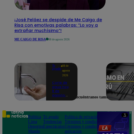
¡José Peláez se despide de Me Caigo de
Risa con emotivas palabras: “Lo voy a
extrañar muchísimo”!
ME CAIGO DE RISA
08 de agosto 2026
Te
08 de
ayudo
agosto
2026
Corte de
agua hoy,
8 de
agosto:
Encuéntranos también en
horarios y
distritos
afectados
sin el
Teléfono: 219
X
servicio de
Política
Te ayudo
Política de privacidad
1000
Sedapal
Lima
Tendencias
Términos y condiciones
Av. San
Deportes
Espectáculos
Términos y condiciones
Felipe 968
Mundo
aplicación
Jesús María