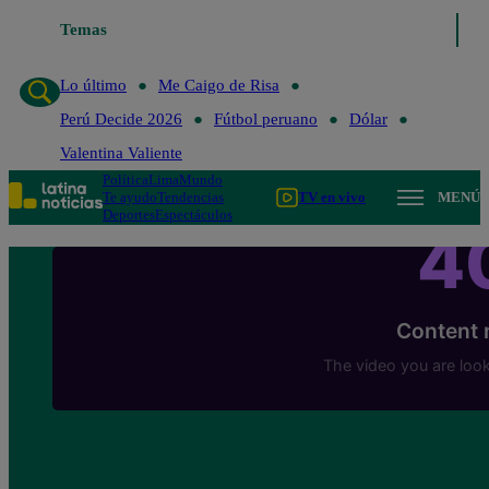
Temas
Lo último
Me Caigo de Ri
Lo último
Me Caigo de Risa
Perú Decide 2026
Fútbol peruano
Dólar
Valentina Valiente
Política
Lima
Mundo
Te ayudo
Tendencias
TV en vivo
MENÚ
Deportes
Espectáculos