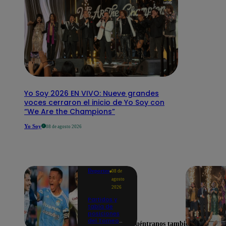
Yo Soy 2026 EN VIVO: Nueve grandes
voces cerraron el inicio de Yo Soy con
“We Are the Champions”
Yo Soy
08 de agosto 2026
Deportes
08 de
agosto
2026
Partidos y
tabla de
posiciones
del Torneo
Encuéntranos también en