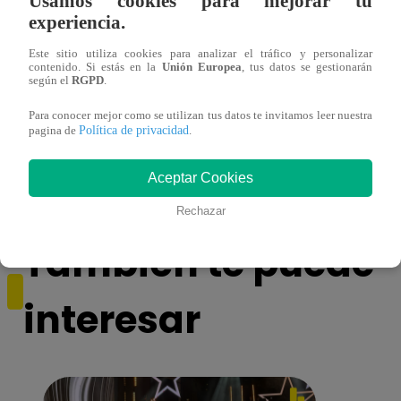
Usamos cookies para mejorar tu
experiencia.
Este sitio utiliza cookies para analizar el tráfico y personalizar
contenido. Si estás en la
Unión Europea
, tus datos se gestionarán
según el
RGPD
.
¡Imitadora de Laura Pausini se consagró
Imita
Para conocer mejor como se utilizan tus datos te invitamos leer nuestra
ganadora de Yo Soy: Nueva Generación!
“Beau
Política de privacidad
pagina de
.
Aceptar Cookies
Rechazar
También te puede
interesar