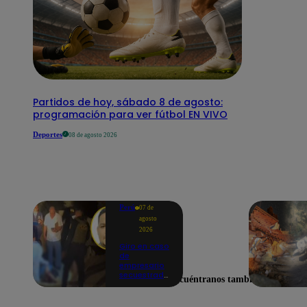
Partidos de hoy, sábado 8 de agosto:
programación para ver fútbol EN VIVO
Deportes
08 de agosto 2026
Perú
07 de
agosto
2026
Giro en caso
de
empresario
secuestrado
Encuéntranos también en
y asesinado:
Habría sido
un ajuste de