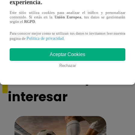
experiencia.
Este sitio utiliza cookies para analizar el tráfico y personalizar
contenido. Si estás en la
Unión Europea
, tus datos se gestionarán
según el
RGPD
.
¡Imitadora de Laura Pausini se consagró
Imita
ganadora de Yo Soy: Nueva Generación!
“Beau
Para conocer mejor como se utilizan tus datos te invitamos leer nuestra
Política de privacidad
pagina de
.
Aceptar Cookies
Rechazar
También te puede
interesar