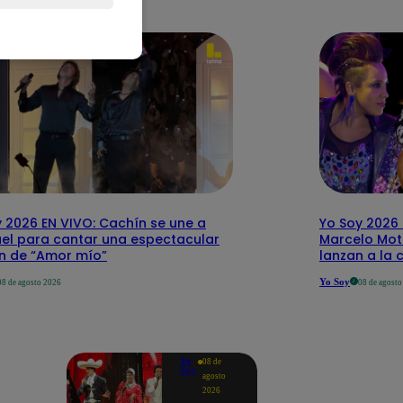
 2026 EN VIVO: Cachín se une a
Yo Soy 2026 
el para cantar una espectacular
Marcelo Mott
ón de “Amor mío”
lanzan a la 
Yo Soy
08 de agosto 2026
08 de agost
Yo
08 de
Soy
agosto
2026