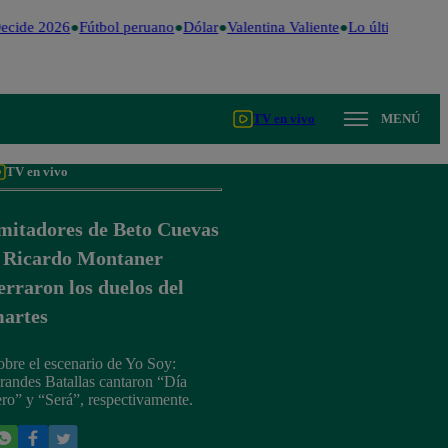
ecide 2026
Fútbol peruano
Dólar
Valentina Valiente
Lo último
Me Ca
TV en vivo
MENÚ
TV en vivo
mitadores de Beto Cuevas
 Ricardo Montaner
erraron los duelos del
artes
obre el escenario de Yo Soy:
randes Batallas cantaron “Día
ero” y “Será”, respectivamente.