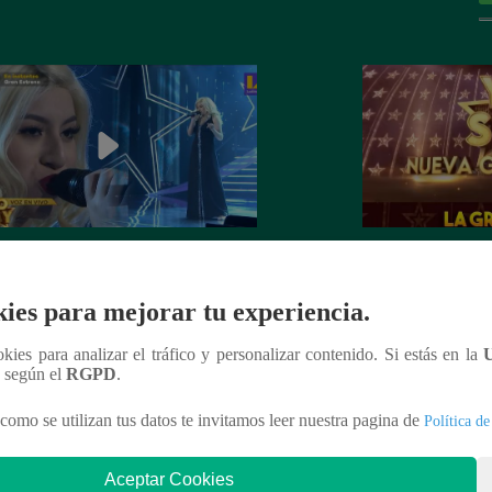
dora de Christina Aguilera cantó
¡Mañana lunes a l
tiful” en su concierto final
a la ganadora de 
ies para mejorar tu experiencia.
Generación!
ookies para analizar el tráfico y personalizar contenido. Si estás en la
n según el
RGPD
.
como se utilizan tus datos te invitamos leer nuestra pagina de
Política de
nteresar
Aceptar Cookies