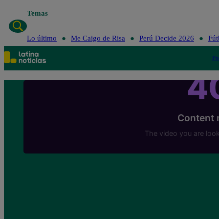
Temas
Lo último
Me Caigo de Risa
Perú Decide 2026
Fút
Po