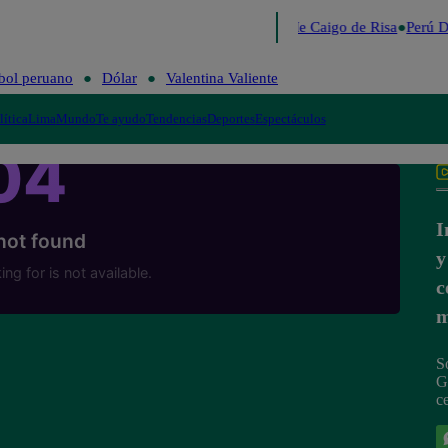
Lo último
Me Caigo de Risa
Perú D
bol peruano
Dólar
Valentina Valiente
lítica
Lima
Mundo
Te ayudo
Tendencias
Deportes
Espectáculos
I
y
c
m
S
G
c