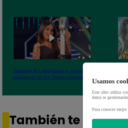
¡Imitadora de Laura Pausini se consagró
Imita
ganadora de Yo Soy: Nueva Generación!
“Beau
Usamos cook
Este sitio utiliza c
datos se gestionará
Para conocer mejor 
También te puede i