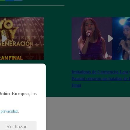
as 8:20 pm conoceremos
Imitadoras de Carmencita Lara 
Yo Soy: Nueva
Pausini cerraron las batallas de
Final
Unión Europea
, tus
.
 privacidad
Rechazar