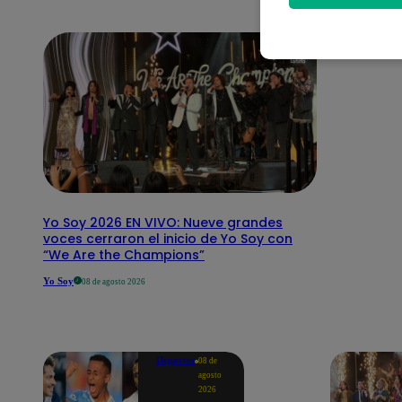
Yo Soy 2026 EN VIVO: Nueve grandes
voces cerraron el inicio de Yo Soy con
“We Are the Champions”
Yo Soy
08 de agosto 2026
Deportes
08 de
agosto
2026