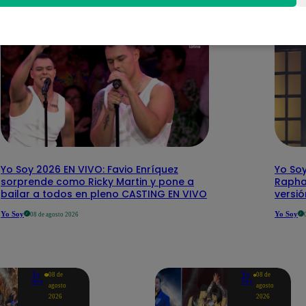
Yo Soy 2026 EN VIVO: Favio Enríquez
Yo Soy
sorprende como Ricky Martin y pone a
Rapha
bailar a todos en pleno CASTING EN VIVO
versi
Yo Soy
Yo Soy
08 de agosto 2026
Yo
Yo
08 de
08 de
Soy
Soy
agosto
agosto
2026
2026