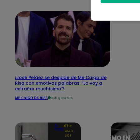
¡José Peláez se despide de Me Caigo de
Risa con emotivas palabras: “Lo voy a
extrañar muchísimo”!
ME CAIGO DE RISA
08 de agosto 2026
Te
08 de
ayudo
agosto
2026