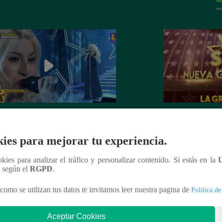
dora de Christina Aguilera cantó
¡Mañana lunes a l
tiful” en su concierto final
a la ganadora de 
ies para mejorar tu experiencia.
Generación!
ookies para analizar el tráfico y personalizar contenido. Si estás en la
n según el
RGPD
.
como se utilizan tus datos te invitamos leer nuestra pagina de
Política de
nteresar
Aceptar Cookies