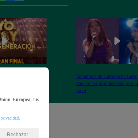
as 8:20 pm conoceremos
Imitadoras de Carmencita Lara 
Yo Soy: Nueva
Pausini cerraron las batallas de
Final
Unión Europea
, tus
.
 privacidad
Rechazar