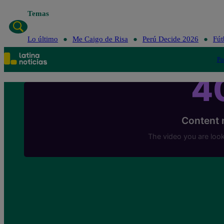
Temas
Lo último
Me Caigo de Risa
Perú Decide 2026
Fút
Po