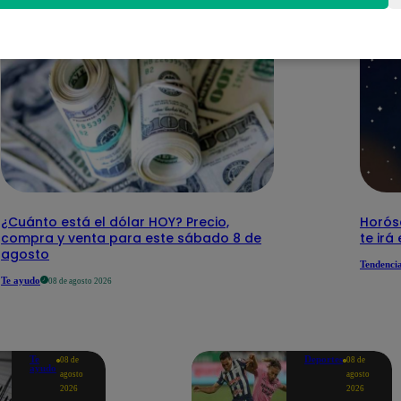
¿Cuánto está el dólar HOY? Precio,
Horós
compra y venta para este sábado 8 de
te irá
agosto
Tendenci
Te ayudo
08 de agosto 2026
Te
Deportes
08 de
08 de
ayudo
agosto
agosto
2026
2026