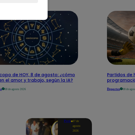
copo de HOY, 8 de agosto: ¿cómo
Partidos de 
 en el amor y trabajo, según la IA?
programació
as
Deportes
08 de agosto 2026
08 de ago
Perú
07 de
agosto
2026