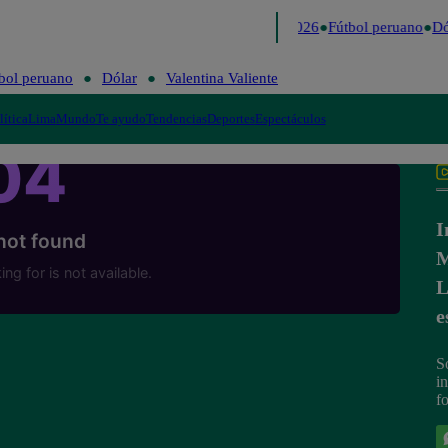
Lo último
Me Caigo de Risa
Perú Decide 2026
Fútbol peruano
Dól
bol peruano
Dólar
Valentina Valiente
lítica
Lima
Mundo
Te ayudo
Tendencias
Deportes
Espectáculos
I
M
L
e
S
i
f