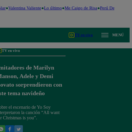
ar
Valentina Valiente
Lo último
Me Caigo de Risa
Perú Decide 2026
TV en vivo
MENÚ
TV en vivo
mitadores de Marilyn
anson, Adele y Demi
ovato sorprendieron con
ste tema navideño
obre el escenario de Yo Soy
nterpretaron la canción “All want
or Christmas is you”.