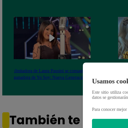
¡Imitadora de Laura Pausini se consagró
Imita
ganadora de Yo Soy: Nueva Generación!
“Beau
Usamos cook
Este sitio utiliza c
datos se gestionará
Para conocer mejor 
También te puede i