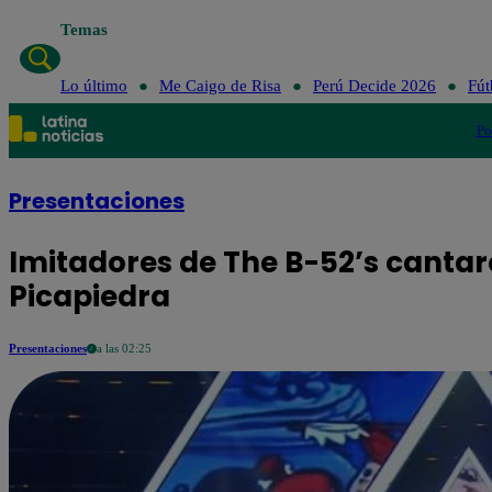
Temas
Lo último
Me Caigo de Risa
Perú Decide 2026
Fút
Po
Presentaciones
Imitadores de The B-52’s cantar
Picapiedra
Presentaciones
a las 02:25