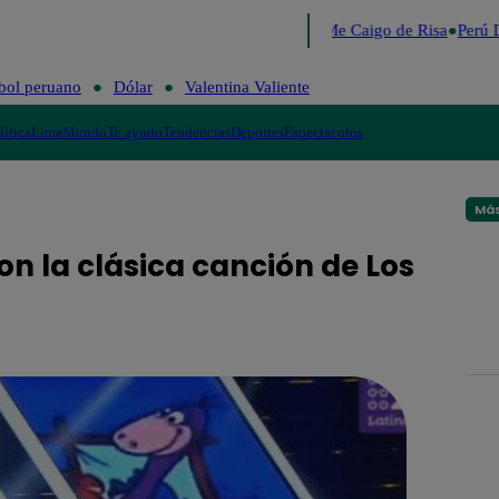
Lo último
Me Caigo de Risa
Perú D
bol peruano
Dólar
Valentina Valiente
lítica
Lima
Mundo
Te ayudo
Tendencias
Deportes
Espectáculos
Más
on la clásica canción de Los