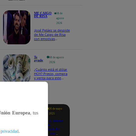
ME CAIGO
08 de
DE RISA
agosto
2026
¡José Peláez se despide
de Me Caigo de Risa
con emotivas
palabras: “Lo voy a
extrañar muchísimo”!
Te
08 de agosto
ayudo
2026
¿Cuánto está el dólar
HOY? Precio, compra
y venta para este
sábado 8 de agosto
tacados
Te
26 de mayo
ayudo
Unión Europea
, tus
2025
Revisa si tienes
deudas
consultando
.
 privacidad
con tu DNI: