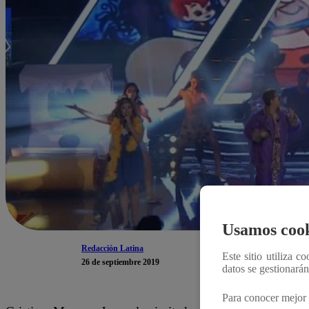
Usamos cook
Redacción Latina
Este sitio utiliza c
26 de septiembre 2019
datos se gestionará
Para conocer mejor 