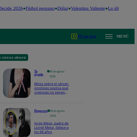
ecide 2026
Fútbol peruano
Dólar
Valentina Valiente
Lo último
Me C
TV en vivo
MENÚ
 vistos ahora
Te
08 de agosto
ayudo
2026
Mitos sobre el cáncer:
oncólogo explica qué
creencias no tienen
respaldo científico
Deportes
08 de agosto
2026
Jorge Messi, padre de
Lionel Messi, fallece a
los 68 años