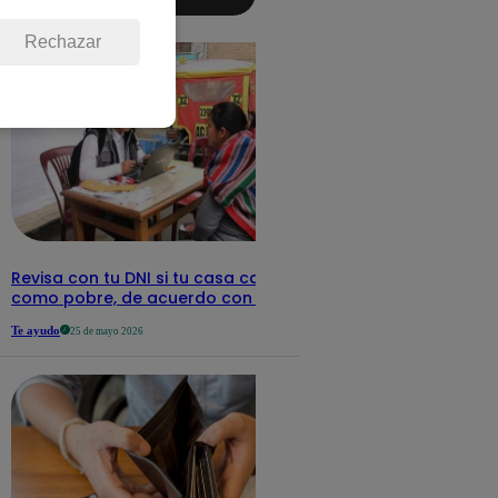
aquí los
detalles
Rechazar
Revisa con tu DNI si tu casa califica
como pobre, de acuerdo con el Sisfoh
Te ayudo
25 de mayo 2026