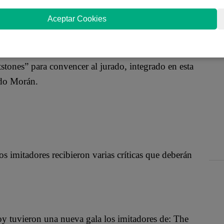
es de la banda de new wave estadounidense The B-
 Yo Soy.
Aceptar Cookies
tstones” para convencer al jurado, integrado en esta
rdo Morán.
los imitadores recibieron varias críticas que deberán
oy tuvieron una nueva gala los imitadores de: The