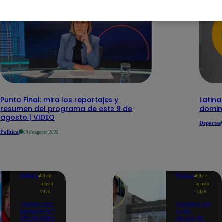
Punto Final: mira los reportajes y
Latina
resumen del programa de este 9 de
domin
agosto | VIDEO
Deportes
Política
09 de agosto 2026
Política
Política
09 de
09 de
agosto
agosto
2026
2026
¿Reelección
Saludpol en
encubierta?:
crisis:
135 alcaldes
deuda de