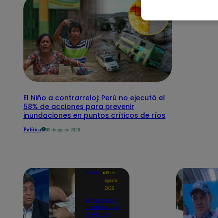
El Niño a contrarreloj: Perú no ejecutó el
58% de acciones para prevenir
inundaciones en puntos críticos de ríos
Política
09 de agosto 2026
Política
09 de
agosto
2026
Elmer Cuba
plantea que
el sueldo