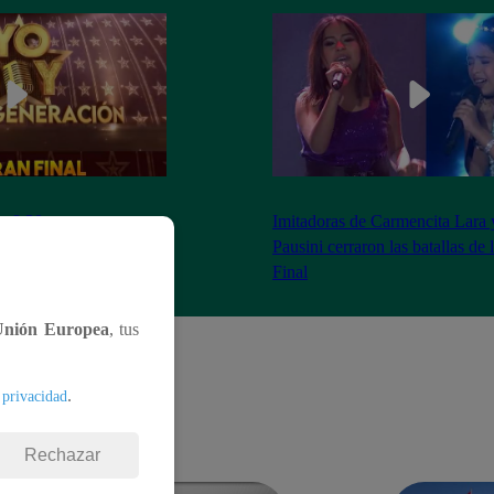
as 8:20 pm conoceremos
Imitadoras de Carmencita Lara 
Yo Soy: Nueva
Pausini cerraron las batallas de
Final
Unión Europea
, tus
.
 privacidad
Rechazar