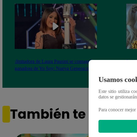
¡Imitadora de Laura Pausini se consagró
Imita
ganadora de Yo Soy: Nueva Generación!
“Beau
Usamos cook
Este sitio utiliza c
datos se gestionará
También te puede i
Para conocer mejor 