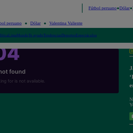
 último
Me Caigo de Risa
Perú Decide 2026
Fútbol peruano
Dólar
V
bol peruano
Dólar
Valentina Valiente
lítica
Lima
Mundo
Te ayudo
Tendencias
Deportes
Espectáculos
J
‘
e
N
Y