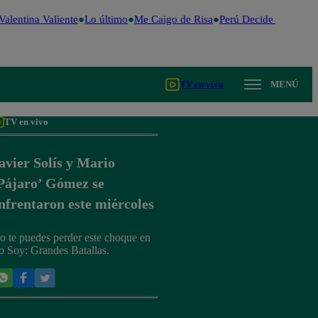
alentina Valiente
Lo último
Me Caigo de Risa
Perú Decide 2026
Fút
TV en vivo
MENÚ
TV en vivo
avier Solís y Mario
Pájaro’ Gómez se
nfrentaron este miércoles
o te puedes perder este choque en
o Soy: Grandes Batallas.