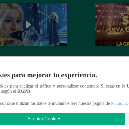
dora de Christina Aguilera cantó
¡Mañana lunes a l
tiful” en su concierto final
a la ganadora de 
Generación!
ies para mejorar tu experiencia.
ookies para analizar el tráfico y personalizar contenido. Si estás en la
n según el
RGPD
.
nteresar
como se utilizan tus datos te invitamos leer nuestra pagina de
Política de
Aceptar Cookies