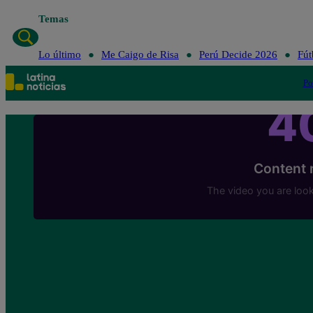
Temas
Lo
Lo último
Me Caigo de Risa
Perú Decide 2026
Fút
Po