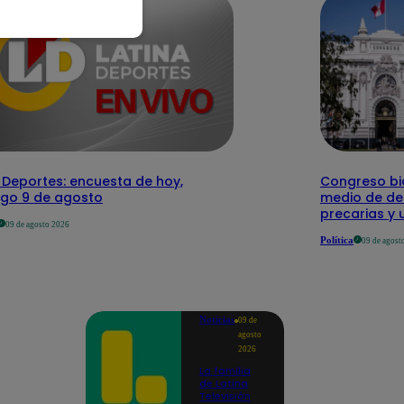
 Deportes: encuesta de hoy,
Congreso bic
go 9 de agosto
medio de de
precarias y
09 de agosto 2026
Política
09 de agost
Noticias
09 de
agosto
2026
La familia
de Latina
Televisión