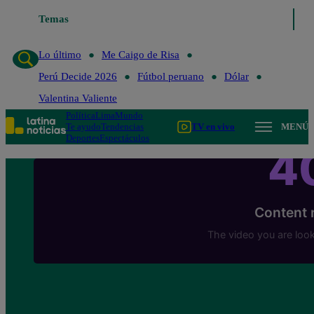
Lo último
Temas
Me Caigo de Risa
Perú Decide 2026
Fútbol peruano
Lo último
Me Caigo de Risa
Perú Decide 2026
Fútbol peruano
Dólar
Valentina Valiente
Política
Lima
Mundo
Te ayudo
Tendencias
TV en vivo
MENÚ
Deportes
Espectáculos