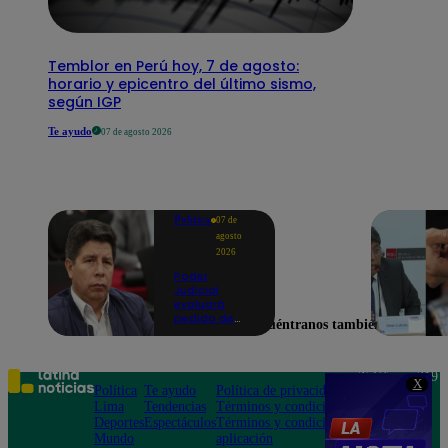
Temblor en Perú hoy, 7 de agosto:
horario y epicentro del último sismo,
según IGP
Te ayudo
07 de agosto 2026
Política
07 de
agosto
2026
Poder
Judicial
evaluará
pedido de
Encuéntranos también en
excarcelación
y nulidad de
condena de
Pedro
Teléfono: 219
X
Castillo
Política
Te ayudo
Política de privacidad
1000
Lima
Tendencias
Términos y condiciones
Av. San
Deportes
Espectáculos
Términos y condiciones
Felipe 968
Mundo
aplicación
Jesús María