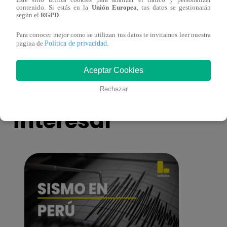
Este sitio utiliza cookies para analizar el tráfico y personalizar
¡Imitadora de Laura Pausini se consagró
Imita
contenido. Si estás en la
Unión Europea
, tus datos se gestionarán
ganadora de Yo Soy: Nueva Generación!
“Beau
según el
RGPD
.
Para conocer mejor como se utilizan tus datos te invitamos leer nuestra
Política de privacidad
pagina de
.
Aceptar Cookies
También te puede
Rechazar
interesar