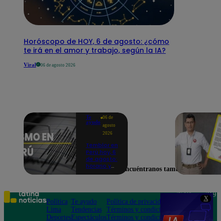
Horóscopo de HOY, 6 de agosto: ¿cómo
te irá en el amor y trabajo, según la IA?
Viral
06 de agosto 2026
Te
06 de
ayudo
agosto
2026
Temblor en
Perú hoy, 6
de agosto:
horario y
Encuéntranos también en
epicentro
del último
sismo,
según IGP
Teléfono: 219
X
Política
Te ayudo
Política de privacidad
1000
Lima
Tendencias
Términos y condiciones
Av. San
Deportes
Espectáculos
Términos y condiciones
Felipe 968