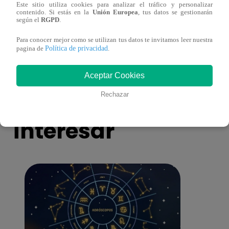
Este sitio utiliza cookies para analizar el tráfico y personalizar
¡Imitadora de Laura Pausini se consagró
Imita
contenido. Si estás en la
Unión Europea
, tus datos se gestionarán
según el
RGPD
.
ganadora de Yo Soy: Nueva Generación!
“Beau
Para conocer mejor como se utilizan tus datos te invitamos leer nuestra
Política de privacidad
pagina de
.
Aceptar Cookies
También te puede
Rechazar
interesar