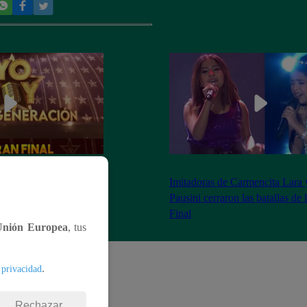
as 8:20 pm conoceremos
Imitadoras de Carmencita Lara 
Yo Soy: Nueva
Pausini cerraron las batallas de
Final
Unión Europea
, tus
.
 privacidad
Rechazar