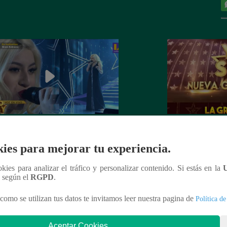
dora de Christina Aguilera cantó
¡Mañana lunes a l
tiful” en su concierto final
a la ganadora de 
ies para mejorar tu experiencia.
Generación!
ookies para analizar el tráfico y personalizar contenido. Si estás en la
n según el
RGPD
.
como se utilizan tus datos te invitamos leer nuestra pagina de
Política de
nteresar
Aceptar Cookies