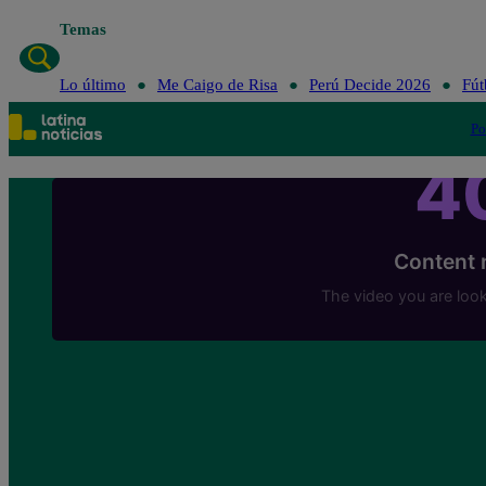
Temas
Lo último
Me 
Lo último
Me Caigo de Risa
Perú Decide 2026
Fút
Po