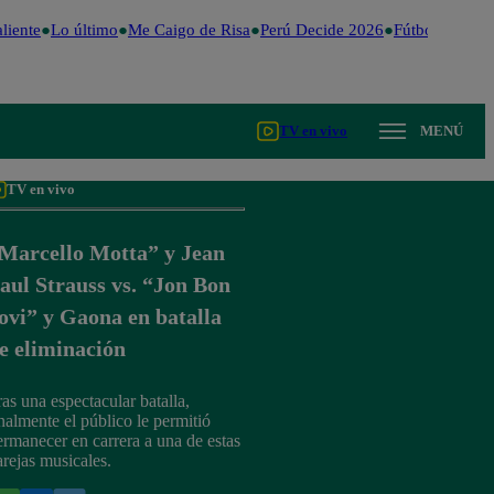
iente
Lo último
Me Caigo de Risa
Perú Decide 2026
Fútbol peruano
TV en vivo
MENÚ
TV en vivo
Marcello Motta” y Jean
aul Strauss vs. “Jon Bon
ovi” y Gaona en batalla
e eliminación
ras una espectacular batalla,
inalmente el público le permitió
ermanecer en carrera a una de estas
arejas musicales.