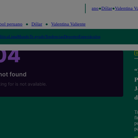
Caigo de Risa
Perú Decide 2026
Fútbol peruano
Dólar
Valentina Val
bol peruano
Dólar
Valentina Valiente
lítica
Lima
Mundo
Te ayudo
Tendencias
Deportes
Espectáculos
“
P
J
d
T
f
p
p