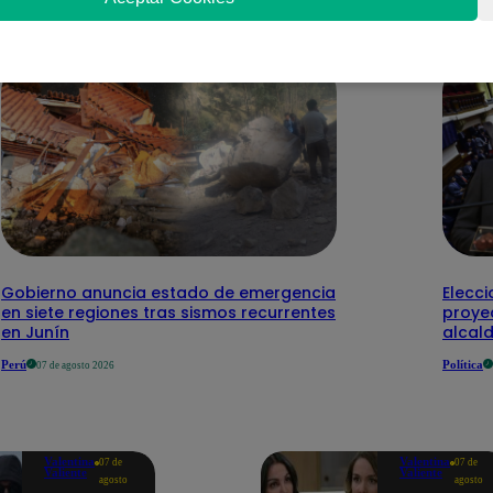
Gobierno anuncia estado de emergencia
Elecci
en siete regiones tras sismos recurrentes
proye
en Junín
alcal
Perú
Política
07 de agosto 2026
Valentina
Valentina
07 de
07 de
Valiente
Valiente
agosto
agosto