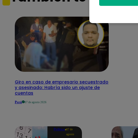
Giro en caso de empresario secuestrado
y asesinado: Habría sido un ajuste de
cuentas
Perú
07 de agosto 2026
Política
07 de
agosto