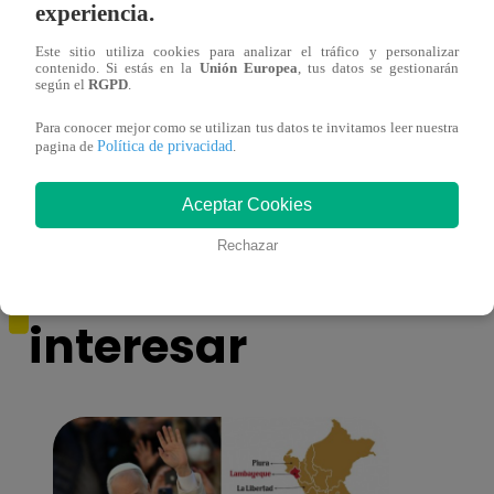
experiencia.
Este sitio utiliza cookies para analizar el tráfico y personalizar
contenido. Si estás en la
Unión Europea
, tus datos se gestionarán
¡Imitadora de Laura Pausini se consagró
Imita
según el
RGPD
.
ganadora de Yo Soy: Nueva Generación!
“Beau
Para conocer mejor como se utilizan tus datos te invitamos leer nuestra
Política de privacidad
pagina de
.
Aceptar Cookies
Rechazar
También te puede
interesar