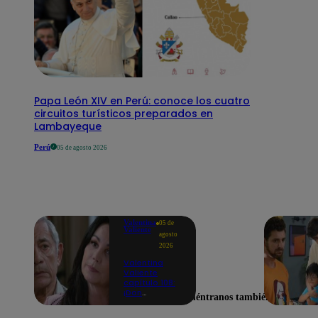
Papa León XIV en Perú: conoce los cuatro
circuitos turísticos preparados en
Lambayeque
Perú
05 de agosto 2026
Valentina
05 de
Valiente
agosto
2026
Valentina
Valiente
capítulo 108:
¡Don
Encuéntranos también en
Edmundo
empieza a