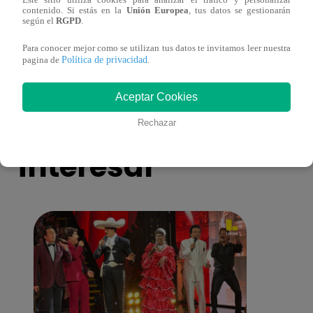
Este sitio utiliza cookies para analizar el tráfico y personalizar
¡Imitadora de Laura Pausini se consagró
Imita
contenido. Si estás en la
Unión Europea
, tus datos se gestionarán
ganadora de Yo Soy: Nueva Generación!
“Beau
según el
RGPD
.
Para conocer mejor como se utilizan tus datos te invitamos leer nuestra
Política de privacidad
pagina de
.
Aceptar Cookies
También te puede
Rechazar
interesar