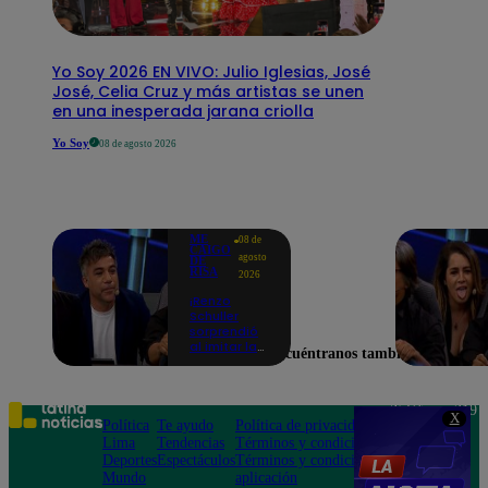
Yo Soy 2026 EN VIVO: Julio Iglesias, José
José, Celia Cruz y más artistas se unen
en una inesperada jarana criolla
Yo Soy
08 de agosto 2026
ME
08 de
CAIGO
agosto
DE
RISA
2026
¡Renzo
Schuller
sorprendió
al imitar la
Encuéntranos también en
peculiar voz
de Julio Díaz
en Me Caigo
De Risa!
Teléfono: 219
X
Política
Te ayudo
Política de privacidad
1000
Lima
Tendencias
Términos y condiciones
Av. San
Deportes
Espectáculos
Términos y condiciones
Felipe 968
Mundo
aplicación
Jesús María