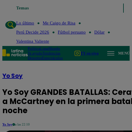
Temas
Lo último
Me Caigo de Risa
Perú Decid
Lo último
Me Caigo de Risa
Perú Decide 2026
Fútbol peruano
Dólar
Valentina Valiente
Política
Lima
Mundo
Te ayudo
Tendencias
TV en vivo
MENÚ
Deportes
Espectáculos
Yo Soy
Yo Soy GRANDES BATALLAS: Cerat
a McCartney en la primera batal
noche
Yo Soy
a las 22:10