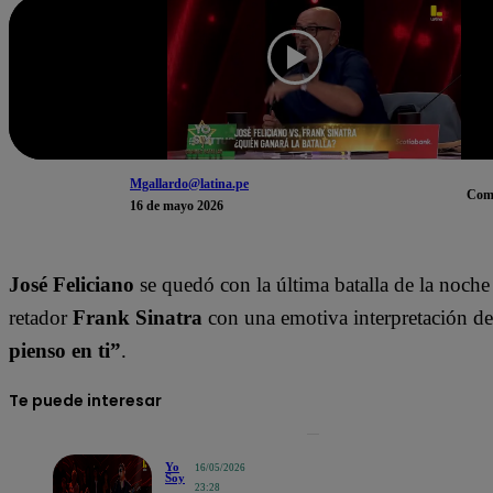
Mgallardo@latina.pe
Com
16 de mayo 2026
José Feliciano
se quedó con la última batalla de la noche 
retador
Frank Sinatra
con una emotiva interpretación d
pienso en ti”
.
Te puede interesar
Yo
16/05/2026
Soy
23:28