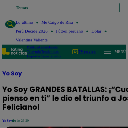
o de Risa
Temas
Perú Decide 2026
Fútbol peruano
Dólar
Valentina Valient
Lo último
Me Caigo de Risa
Perú Decide 2026
Fútbol peruano
Dólar
Valentina Valiente
Política
Lima
Mundo
Te ayudo
Tendencias
TV en vivo
MENÚ
Deportes
Espectáculos
Yo Soy
Yo Soy GRANDES BATALLAS: ¡“C
pienso en ti” le dio el triunfo a J
Feliciano!
Yo Soy
a las 23:29