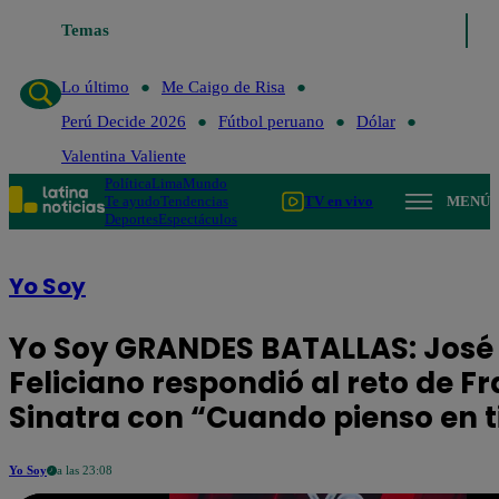
Temas
Lo último
Me Caigo de Risa
Perú Decide 2026
Fút
Lo último
Me Caigo de Risa
Perú Decide 2026
Fútbol peruano
Dólar
Valentina Valiente
Política
Lima
Mundo
Te ayudo
Tendencias
TV en vivo
MENÚ
Deportes
Espectáculos
Yo Soy
Yo Soy GRANDES BATALLAS: José
Feliciano respondió al reto de F
Sinatra con “Cuando pienso en t
Yo Soy
a las 23:08